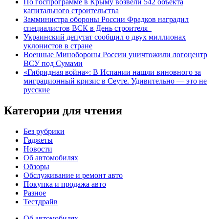
По госпрограмме в Крыму возвели 542 объекта
капитального строительства
Замминистра обороны России Фрадков наградил
специалистов ВСК в День строителя
Украинский депутат сообщил о двух миллионах
уклонистов в стране
Военные Минобороны России уничтожили логоцентр
ВСУ под Сумами
«Гибридная война»: В Испании нашли виновного за
миграционный кризис в Сеуте. Удивительно — это не
русские
Категории для чтения
Без рубрики
Гаджеты
Новости
Об автомобилях
Обзоры
Обслуживание и ремонт авто
Покупка и продажа авто
Разное
Тестдрайв
Об автомобилях