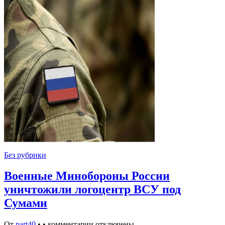
Без рубрики
Военные Минобороны России
уничтожили логоцентр ВСУ под
Сумами
От
part40
•
•
комментарии отключены