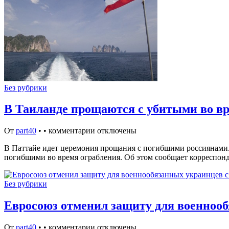
Без рубрики
В Таиланде прощаются с убитыми во в
От
part40
•
•
комментарии отключены
В Паттайе идет церемония прощания с погибшими россиянами.
погибшими во время ограбления. Об этом сообщает корресп
Без рубрики
Евросоюз отменил защиту для военнооб
От
part40
•
•
комментарии отключены