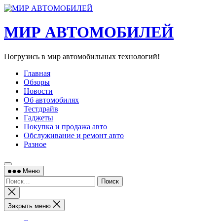
Перейти
к
содержимому
МИР АВТОМОБИЛЕЙ
Погрузись в мир автомобильных технологий!
Главная
Обзоры
Новости
Об автомобилях
Тестдрайв
Гаджеты
Покупка и продажа авто
Обслуживание и ремонт авто
Разное
Меню
Найти:
Закрыть
поиск
Закрыть меню