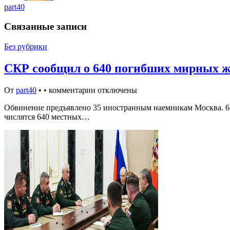
part40
Связанные записи
Без рубрики
СКР сообщил о 640 погибших мирных ж
От
part40
•
•
комментарии отключены
Обвинение предъявлено 35 иностранным наемникам Москва. 6 а
числятся 640 местных…