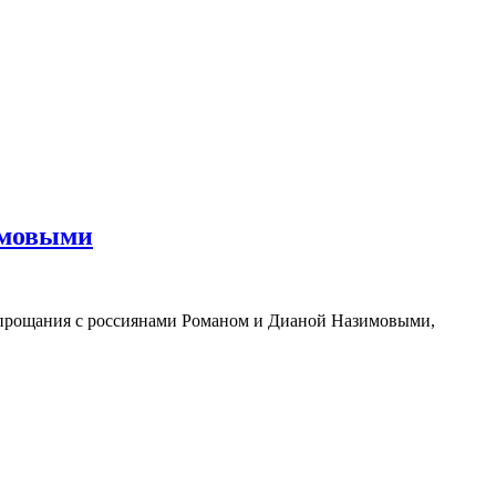
имовыми
я прощания с россиянами Романом и Дианой Назимовыми,