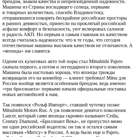
брендом, знаком качества и непревзойденной надежности.
Машины из Страны восходящего солнца, первыми
в товарных количествах, спасибо Владивостоку,
отправившиеся покорять бескрайние российские просторы
в ранних девяностых, принесли на проклятый российский
асфальт комфорт и безопасность, уют велюровых салонов
и радость АКП. Но первым и самым главным их качеством
всегда считалась надежность: что в те годы, что сегодня
отечественные машины высоким качеством не отличаются. А
«японцы» им славятся.
Одним их культовых авто той поры стал Mitsubishi Pajero
сначала первого, а потом и легендарного второго поколения.
Машина была настолько хороша, что японцы трижды
возвращали его на конвейер — клиент требовал! Mitsu для
России вообще является особенным брендом, ведь именно
«три бриллианта» первыми начали официальные поставка
новых автомобилей к нам,
Так появился «Рольф Импорт», ставший чуточку позже
Mitsubishi Motors Rus. А уж появление девятого поколения
Lancer, который сами японцы скромно называют Cedia,
Century Diamond, «Бриллиант Века», не пропустил мимо
ни один российский водитель: он так и остался самым
массовым «Митсу» в России. А ведь были еще и Pajero,