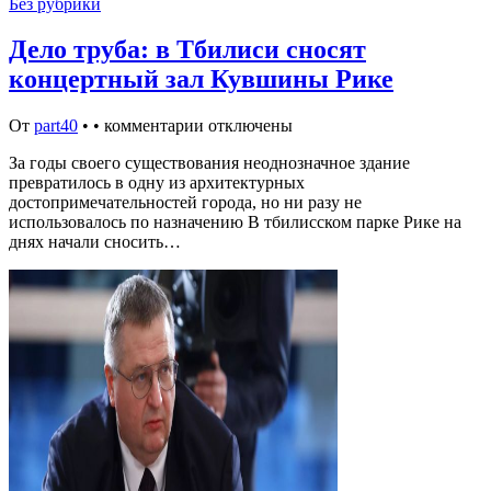
Без рубрики
Дело труба: в Тбилиси сносят
концертный зал Кувшины Рике
От
part40
•
•
комментарии отключены
За годы своего существования неоднозначное здание
превратилось в одну из архитектурных
достопримечательностей города, но ни разу не
использовалось по назначению В тбилисском парке Рике на
днях начали сносить…