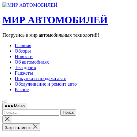
Перейти
к
содержимому
МИР АВТОМОБИЛЕЙ
Погрузись в мир автомобильных технологий!
Главная
Обзоры
Новости
Об автомобилях
Тестдрайв
Гаджеты
Покупка и продажа авто
Обслуживание и ремонт авто
Разное
Меню
Найти:
Закрыть
поиск
Закрыть меню