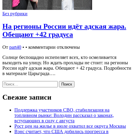
Без рубрики
На регионы России идёт адская жара.
Обещают +42 градуса
От
part40
•
•
комментарии отключены
Солнце беспощадно испепеляет всех, кто осмеливается
выходить на улицу. Но ждать прохлады не стоит: на регионы
России идёт адская жара. Обещают + 42 градуса. Подробности
в материале Царьграда….
Найти:
Свежие записи
Поддержка участников СВО, стабилизация на
топливном рынке: Володин рассказал о законах,
вступающих в силу с августа
Рост цен на жилье в июле охватил все округа Москвы
Вэнс считает, что США добились прогресса в