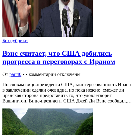
Без рубрики
Вэнс считает, что США добились
прогресса в переговорах с Ираном
От
part40
•
•
комментарии отключены
По словам вице-президента США, заинтересованность Ирана
в заключении сделки очевидна, но пока неясно, сможет ли
иранская сторона предоставить то, что удовлетворит
Вашингтон. Вице-президент США Джей Ди Вэнс сообщил,…