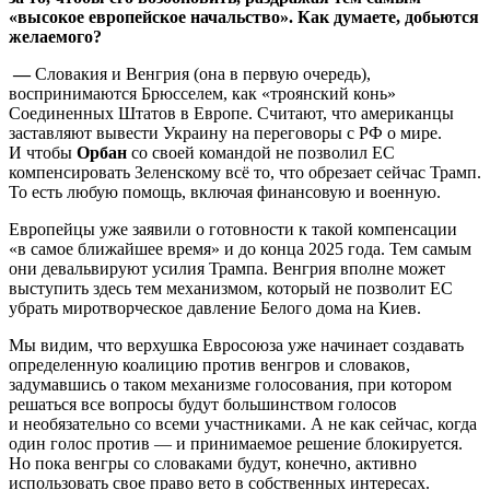
«высокое европейское начальство». Как думаете, добьются
желаемого?
—
Словакия и Венгрия (она в первую очередь),
воспринимаются Брюсселем, как «троянский конь»
Соединенных Штатов в Европе. Считают, что американцы
заставляют вывести Украину на переговоры с РФ о мире.
И чтобы
Орбан
со своей командой не позволил ЕС
компенсировать Зеленскому всё то, что обрезает сейчас Трамп.
То есть любую помощь, включая финансовую и военную.
Европейцы уже заявили о готовности к такой компенсации
«в самое ближайшее время» и до конца 2025 года. Тем самым
они девальвируют усилия Трампа. Венгрия вполне может
выступить здесь тем механизмом, который не позволит ЕС
убрать миротворческое давление Белого дома на Киев.
Мы видим, что верхушка Евросоюза уже начинает создавать
определенную коалицию против венгров и словаков,
задумавшись о таком механизме голосования, при котором
решаться все вопросы будут большинством голосов
и необязательно со всеми участниками. А не как сейчас, когда
один голос против — и принимаемое решение блокируется.
Но пока венгры со словаками будут, конечно, активно
использовать свое право вето в собственных интересах.