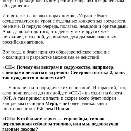
могут спровоцировать внутренний конфликт в европейском
объединении.
И опять же, на первых порах помощь Украине будет
осуществляться на уровне отдельных конкретных государств,
не иначе. В первую очередь, полагаю, немцами и британцами.
А когда дойдет до того, что денег у тех и других уже
не хватает, в ход пойдут, видимо, доходы замороженных
российских активов.
Вот тогда и будет принято общеевропейское решение
о коалиции и разработке механизма её действий.
«СП»: Почему бы венграм в содружестве, например,
с немцами не взяться за ремонт Северного потока-2, коль
так нуждаются в нашем газе?
— У них нет на то юридических оснований. И гарантий, что,
если починят, газ до них дойдет. «СП-2» выходит на берега
ФРГ. А там пришел к власти и скорее всего будет избран
канцлером господин
Мерц
, ещё более радикальный
по отношению к РФ, чем
Шольц
.
«СП»: Кто больше теряет — европейцы, сильно
переплачивая сейчас за топливо, или мы, недополучая
газовые доходы?