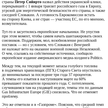
страны
Петер Сийярто
назвал действия украинской клики,
перекрывшей с 1 января транзит российского газа в Европу,
угрозой для энергетической безопасности его страны, и также
соседней Словакии. А готовность Еврокомиссии встать
на сторону Киева, а не стран — участниц ЕС, по его мнению,
возмутительна.
Тут-то и засуетились европейские начальники. Не упустив
при этом момент, чтобы самим начать шантажировать своих
союзников. Поддержим, мол, возобновление российский
поставок — но с условием, что Словакия с Венгрией
не наложат вето на оказание военной помощи Незалежной.
О чем, ссылаясь на собственные источники, сообщило
европейское издание американского медиа-холдинга Politico.
Между тем, на текущий момент запасы голубого топлива
в подземных хранилищах (ПГХ) Старого Света опустились
до минимальных за последние три года 37 процентов.
А темпы его изъятия в наступившем марте на 60%
превышают показатели прошлого года. С потеплением,
случившимся там на уходящей неделе, темпы эти по данным
Gas Infrastructure Europe (GIE) снизились. Что не отменяет
проблему.
Это же отметили и в «Газпроме». Пояснив, что средний темп