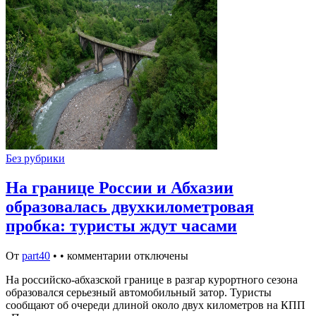
Без рубрики
На границе России и Абхазии
образовалась двухкилометровая
пробка: туристы ждут часами
От
part40
•
•
комментарии отключены
На российско-абхазской границе в разгар курортного сезона
образовался серьезный автомобильный затор. Туристы
сообщают об очереди длиной около двух километров на КПП