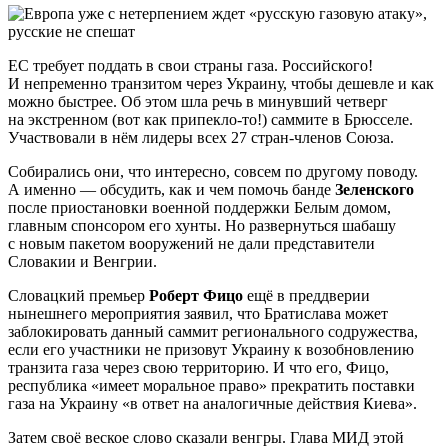
ЕС требует поддать в свои страны газа. Российского!
И непременно транзитом через Украину, чтобы дешевле и как
можно быстрее. Об этом шла речь в минувший четверг
на экстренном (вот как припекло-то!) саммите в Брюсселе.
Участвовали в нём лидеры всех 27 стран-членов Союза.
Собирались они, что интересно, совсем по другому поводу.
А именно — обсудить, как и чем помочь банде
Зеленского
после приостановки военной поддержки Белым домом,
главным спонсором его хунты. Но развернуться шабашу
с новым пакетом вооружений не дали представители
Словакии и Венгрии.
Словацкий премьер
Роберт Фицо
ещё в преддверии
нынешнего мероприятия заявил, что Братислава может
заблокировать данный саммит регионального содружества,
если его участники не призовут Украину к возобновлению
транзита газа через свою территорию. И что его, Фицо,
республика «имеет моральное право» прекратить поставки
газа на Украину «в ответ на аналогичные действия Киева».
Затем своё веское слово сказали венгры. Глава МИД этой