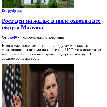
Без рубрики
Рост цен на жилье в июле охватил все
округа Москвы
От
part40
•
•
комментарии отключены
Если в мае-июне единственным округом Москвы со
снижающимися ценами на жилье был ЦАО, то в июле таких
локаций не осталось — вторичка подорожала везде. В
среднем за месяц рост…