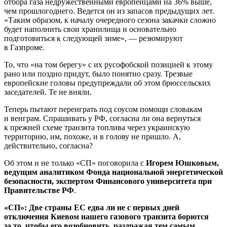
отбора газа недружественными европейцами на 36% выше,
чем прошлогоднего. Ведется он из запасов предыдущих лет.
«Таким образом, к началу очередного сезона закачки сложно
будет наполнить свои хранилища и основательно
подготовиться к следующей зиме», — резюмируют
в Газпроме.
То, что «на том берегу» с их русофобской позицией к этому
рано или поздно придут, было понятно сразу. Трезвые
европейские головы предупреждали об этом брюссельских
заседателей. Те не вняли.
Теперь пытают переиграть под соусом помощи словакам
и венграм. Спрашивать у РФ, согласна ли она вернуться
к прежней схеме транзита топлива через украинскую
территорию, им, похоже, и в голову не пришло. А,
действительно, согласна?
Об этом и не только «СП» поговорила с
Игорем Юшковым,
ведущим аналитиком Фонда национальной энергетической
безопасности, экспертом Финансового университета при
Правительстве РФ
.
«СП»: Две страны ЕС едва ли не с первых дней
отключения Киевом нашего газового транзита борются
за то, чтобы его возобновить, раздражая тем самым