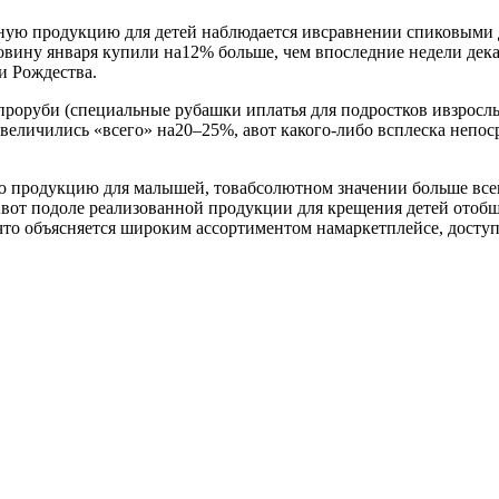
ьную продукцию для детей наблюдается ивсравнении спиковыми
овину января купили на12% больше, чем впоследние недели де
и Рождества.
роруби (специальные рубашки иплатья для подростков ивзрослых
величились «всего» на20–25%, авот какого-либо всплеска непоср
ую продукцию для малышей, товабсолютном значении больше все
вот подоле реализованной продукции для крещения детей отобще
что объясняется широким ассортиментом намаркетплейсе, досту