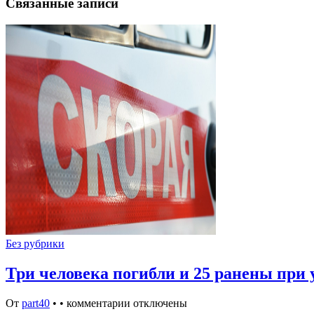
Связанные записи
Без рубрики
Три человека погибли и 25 ранены при
От
part40
•
•
комментарии отключены