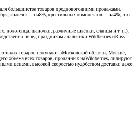
 для большинства товаров предновогодними продажами.
кабря, ложечек— на8%, крестильных комплектов— на4%, что
, полотенца, шапочки, различные шлёпки, сланцы и т. п.),
едственно перед праздником аналитики Wildberries иRuss
го таких товаров покупают вМосковской области, Москве,
го объёма всех товаров, проданных наWildberries, лидируют
пными ценами, высокой скоростью иудобством доставки даже