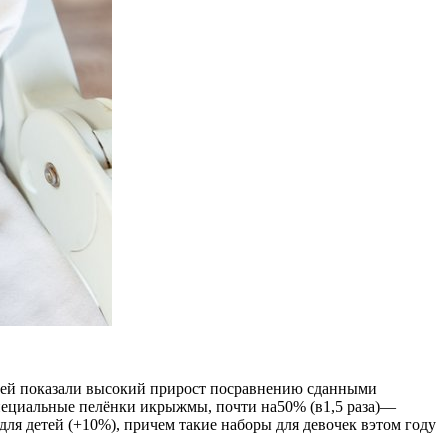
ышей показали высокий прирост посравнению сданными
пециальные пелёнки икрыжмы, почти на50% (в1,5 раза)—
я детей (+10%), причем такие наборы для девочек вэтом году