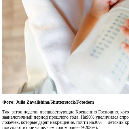
Фото: Julia Zavalishina/Shutterstock/Fotodom
Так, затри недели, предшествующие Крещению Господню, кото
зааналогичный период прошлого года. На90% увеличился спро
ложечек, которые дарят накрещение, почти на30%— детских кр
покупают втрое чаще, чем годом ранее (+208%).