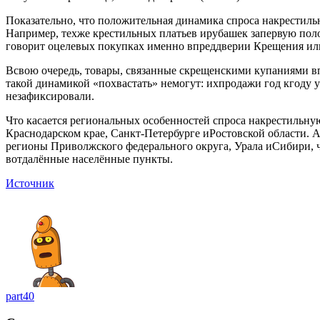
Показательно, что положительная динамика спроса накрестил
Например, техже крестильных платьев ирубашек запервую пол
говорит оцелевых покупках именно впреддверии Крещения ил
Всвою очередь, товары, связанные скрещенскими купаниями вп
такой динамикой «похвастать» немогут: ихпродажи год кгоду у
незафиксировали.
Что касается региональных особенностей спроса накрестильн
Краснодарском крае, Санкт-Петербурге иРостовской области. А
регионы Приволжского федерального округа, Урала иСибири, 
вотдалённые населённые пункты.
Источник
part40