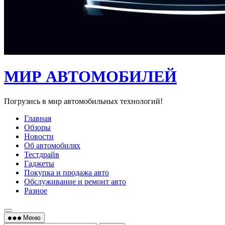
МИР АВТОМОБИЛЕЙ
Погрузись в мир автомобильных технологий!
Главная
Обзоры
Новости
Об автомобилях
Тестдрайв
Гаджеты
Покупка и продажа авто
Обслуживание и ремонт авто
Разное
Меню