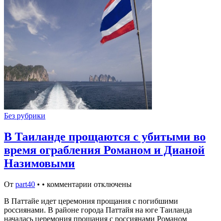
Без рубрики
В Таиланде прощаются с убитыми во
время ограбления Романом и Дианой
Назимовыми
От
part40
•
•
комментарии отключены
В Паттайе идет церемония прощания с погибшими
россиянами. В районе города Паттайя на юге Таиланда
началась церемония прощания с россиянами Романом