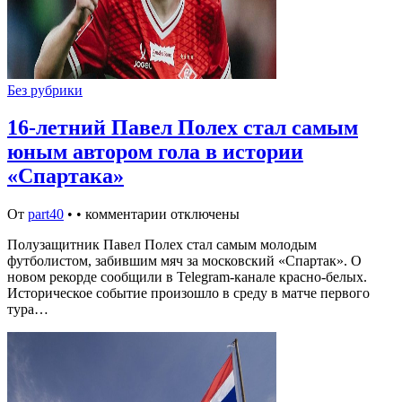
Без рубрики
16-летний Павел Полех стал самым
юным автором гола в истории
«Спартака»
От
part40
•
•
комментарии отключены
Полузащитник Павел Полех стал самым молодым
футболистом, забившим мяч за московский «Спартак». О
новом рекорде сообщили в Telegram-канале красно-белых.
Историческое событие произошло в среду в матче первого
тура…