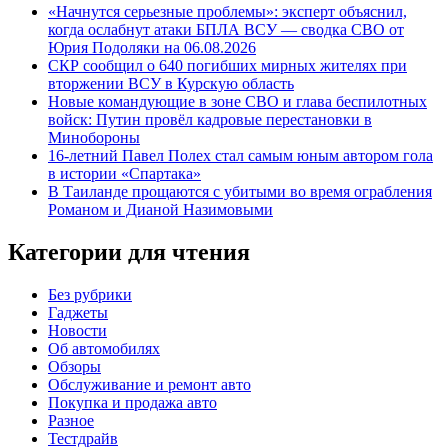
«Начнутся серьезные проблемы»: эксперт объяснил,
когда ослабнут атаки БПЛА ВСУ — сводка СВО от
Юрия Подоляки на 06.08.2026
СКР сообщил о 640 погибших мирных жителях при
вторжении ВСУ в Курскую область
Новые командующие в зоне СВО и глава беспилотных
войск: Путин провёл кадровые перестановки в
Минобороны
16-летний Павел Полех стал самым юным автором гола
в истории «Спартака»
В Таиланде прощаются с убитыми во время ограбления
Романом и Дианой Назимовыми
Категории для чтения
Без рубрики
Гаджеты
Новости
Об автомобилях
Обзоры
Обслуживание и ремонт авто
Покупка и продажа авто
Разное
Тестдрайв