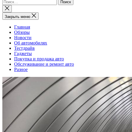
Найти:
Закрыть
поиск
Закрыть меню
Главная
Обзоры
Новости
Об автомобилях
Тестдрайв
Гаджеты
Покупка и продажа авто
Обслуживание и ремонт авто
Разное