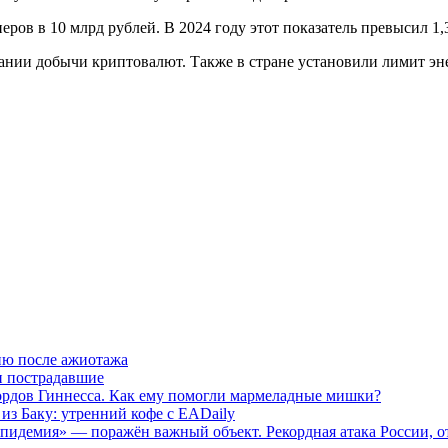
ов в 10 млрд рублей. В 2024 году этот показатель превысил 1,
овании добычи криптовалют. Также в стране установили лимит э
ню после ажиотажа
и пострадавшие
ордов Гиннесса. Как ему помогли мармеладные мишки?
из Баку: утренний кофе с EADaily
и эпидемия» — поражён важный объект. Рекордная атака России, 