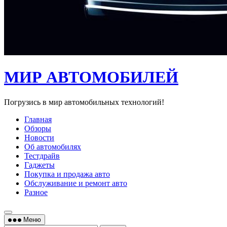
МИР АВТОМОБИЛЕЙ
Погрузись в мир автомобильных технологий!
Главная
Обзоры
Новости
Об автомобилях
Тестдрайв
Гаджеты
Покупка и продажа авто
Обслуживание и ремонт авто
Разное
Меню