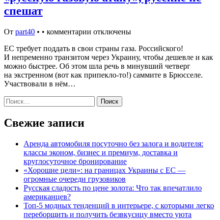
спешат
От
part40
•
•
комментарии отключены
ЕС требует поддать в свои страны газа. Российского!
И непременно транзитом через Украину, чтобы дешевле и как
можно быстрее. Об этом шла речь в минувший четверг
на экстренном (вот как припекло-то!) саммите в Брюсселе.
Участвовали в нём…
Найти:
Свежие записи
Аренда автомобиля посуточно без залога и водителя:
классы эконом, бизнес и премиум, доставка и
круглосуточное бронирование
«Хорошие цели»: на границах Украины с ЕС —
огромные очереди грузовиков
Русская сладость по цене золота: Что так впечатлило
американцев?
Топ-5 модных тенденций в интерьере, с которыми легко
переборщить и получить безвкусицу вместо уюта