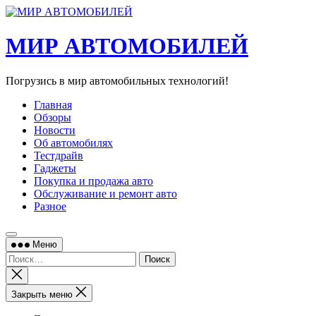
Перейти
к
содержимому
МИР АВТОМОБИЛЕЙ
Погрузись в мир автомобильных технологий!
Главная
Обзоры
Новости
Об автомобилях
Тестдрайв
Гаджеты
Покупка и продажа авто
Обслуживание и ремонт авто
Разное
Меню
Найти:
Закрыть
поиск
Закрыть меню