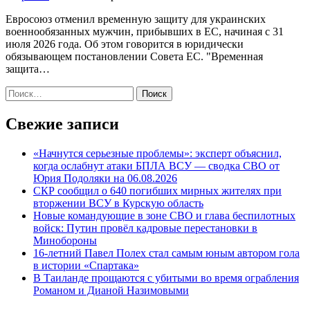
Евросоюз отменил временную защиту для украинских
военнообязанных мужчин, прибывших в ЕС, начиная с 31
июля 2026 года. Об этом говорится в юридически
обязывающем постановлении Совета ЕС. "Временная
защита…
Найти:
Свежие записи
«Начнутся серьезные проблемы»: эксперт объяснил,
когда ослабнут атаки БПЛА ВСУ — сводка СВО от
Юрия Подоляки на 06.08.2026
СКР сообщил о 640 погибших мирных жителях при
вторжении ВСУ в Курскую область
Новые командующие в зоне СВО и глава беспилотных
войск: Путин провёл кадровые перестановки в
Минобороны
16-летний Павел Полех стал самым юным автором гола
в истории «Спартака»
В Таиланде прощаются с убитыми во время ограбления
Романом и Дианой Назимовыми