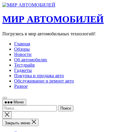
Перейти
к
содержимому
МИР АВТОМОБИЛЕЙ
Погрузись в мир автомобильных технологий!
Главная
Обзоры
Новости
Об автомобилях
Тестдрайв
Гаджеты
Покупка и продажа авто
Обслуживание и ремонт авто
Разное
Меню
Найти:
Закрыть
поиск
Закрыть меню