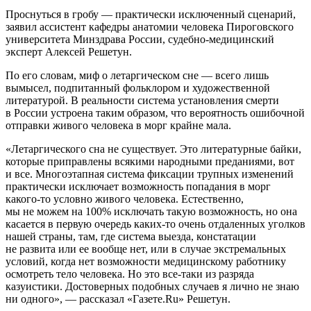
Проснуться в гробу — практически исключенный сценарий,
заявил ассистент кафедры анатомии человека Пироговского
университета Минздрава России, судебно-медицинский
эксперт Алексей Решетун.
По его словам, миф о летаргическом сне — всего лишь
вымысел, подпитанный фольклором и художественной
литературой. В реальности система установления смерти
в России устроена таким образом, что вероятность ошибочной
отправки живого человека в морг крайне мала.
«Летаргического сна не существует. Это литературные байки,
которые приправлены всякими народными преданиями, вот
и все. Многоэтапная система фиксации трупных изменений
практически исключает возможность попадания в морг
какого-то условно живого человека. Естественно,
мы не можем на 100% исключать такую возможность, но она
касается в первую очередь каких-то очень отдаленных уголков
нашей страны, там, где система выезда, констатации
не развита или ее вообще нет, или в случае экстремальных
условий, когда нет возможности медицинскому работнику
осмотреть тело человека. Но это все-таки из разряда
казуистики. Достоверных подобных случаев я лично не знаю
ни одного», — рассказал «Газете.Ru» Решетун.