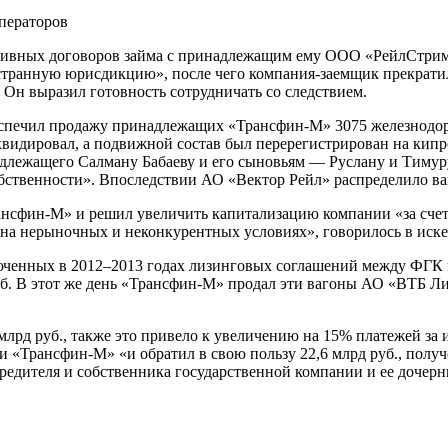
ивных договоров займа с принадлежащим ему ООО «РейлСтрим»:
остранную юрисдикцию», после чего компания-заемщик прекратила
. Он выразил готовность сотрудничать со следствием.
еспечил продажу принадлежащих «Трансфин-М» 3075 железнодоро
идировал, а подвижной состав был перерегистрирован на кипрс
лежащего Салману Бабаеву и его сыновьям — Руслану и Тимуру.
обственности». Впоследствии АО «Вектор Рейл» распределило 
рансфин-М» и решил увеличить капитализацию компании «за счет
 на нерыночных и неконкурентных условиях», говорилось в иске
люченных в 2012–2013 годах лизинговых соглашений между ФГК
б. В этот же день «Трансфин-М» продал эти вагоны АО «ВТБ Лизи
 млрд руб., также это привело к увеличению на 15% платежей з
и «Трансфин-М» «и обратил в свою пользу 22,6 млрд руб., получ
учредителя и собственника государственной компании и ее дочер