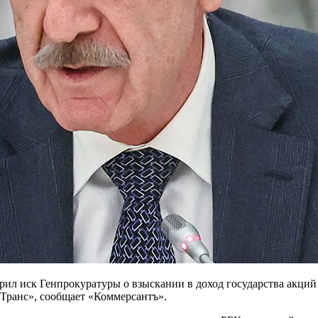
рил иск Генпрокуратуры о взыскании в доход государства акций
Транс», сообщает «Коммерсантъ».