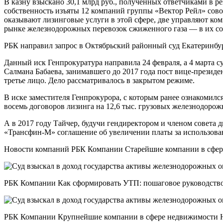
В казну взыскано 30,1 млрд руб., полученных ответчиками в р
собственность изъяты 12 компаний группы «Вектор Рейл» сово
оказывают лизинговые услуги в этой сфере, две управляют к
рынке железнодорожных перевозок сжиженного газа — в их соб
РБК направил запрос в Октябрьский районный суд Екатеринбу
Данный иск Генпрокуратура направила 24 февраля, а 4 марта с
Салмана Бабаева, занимавшего до 2017 года пост вице-презид
третье лицо. Дело рассматривалось в закрытом режиме.
В иске заместителя Генпрокурора, с которым ранее ознакомил
восемь договоров лизинга на 12,6 тыс. грузовых железнодорож
А в 2017 году Тайчер, будучи гендиректором и членом совета 
«Трансфин-М» соглашение об увеличении платы за использовани
Новости компаний РБК Компании Старейшие компании в сфере
РБК Компании Как сформировать УТП: пошаговое руководство 
РБК Компании Крупнейшие компании в сфере недвижимости Н