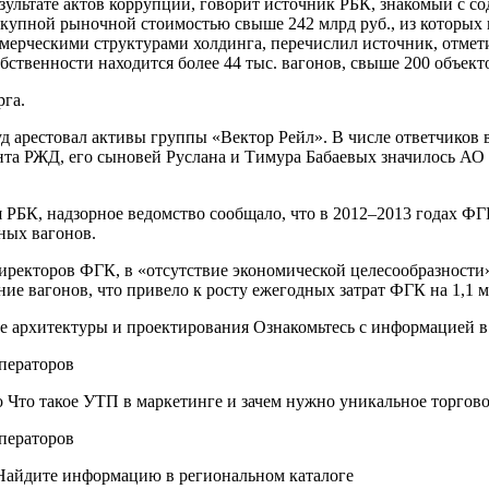
езультате актов коррупции, говорит источник РБК, знакомый с 
купной рыночной стоимостью свыше 242 млрд руб., из которых 
оммерческими структурами холдинга, перечислил источник, отм
ственности находится более 44 тыс. вагонов, свыше 200 объек
рга.
уд арестовал активы группы «Вектор Рейл». В числе ответчиков 
ента РЖД, его сыновей Руслана и Тимура Бабаевых значилось АО
ся РБК, надзорное ведомство сообщало, что в 2012–2013 годах
ных вагонов.
директоров ФГК, в «отсутствие экономической целесообразности
е вагонов, что привело к росту ежегодных затрат ФГК на 1,1 м
 архитектуры и проектирования Ознакомьтесь с информацией в
Что такое УТП в маркетинге и зачем нужно уникальное торгов
айдите информацию в региональном каталоге