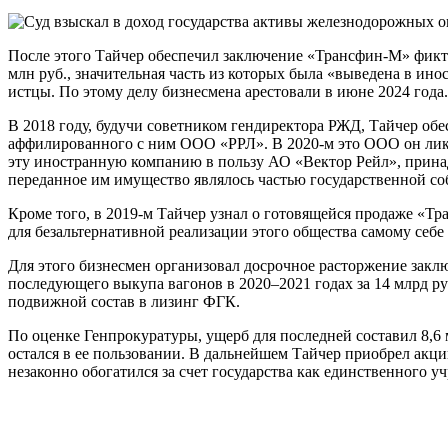
После этого Тайчер обеспечил заключение «Трансфин-М» фикт
млн руб., значительная часть из которых была «выведена в ин
истцы. По этому делу бизнесмена арестовали в июне 2024 года
В 2018 году, будучи советником гендиректора РЖД, Тайчер об
аффилированного с ним ООО «РРЛ». В 2020-м это ООО он ликв
эту иностранную компанию в пользу АО «Вектор Рейл», принад
переданное им имущество являлось частью государственной с
Кроме того, в 2019-м Тайчер узнал о готовящейся продаже «Т
для безальтернативной реализации этого общества самому себе
Для этого бизнесмен организовал досрочное расторжение зак
последующего выкупа вагонов в 2020–2021 годах за 14 млрд ру
подвижной состав в лизинг ФГК.
По оценке Генпрокуратуры, ущерб для последней составил 8,6
остался в ее пользовании. В дальнейшем Тайчер приобрел акци
незаконно обогатился за счет государства как единственного 