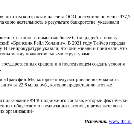
 по этим контрактам на счета ООО поступило не менее 937,5
 свою деятельность в результате банкротства, указывали
жных вагонов стоимостью более 6,5 млрд руб. в пользу
кий «Брансвик Рейл Холдинг». В 2021 году Тайчер передал
 В Генпрокуратуре указали, что они «знали и понимали, что
вагоны между подконтрольными структурами.
 государственных средств и в последующем создать условия
.
 и «Трансфин-М», которые предусматривали возможность
нг» за 22,6 млрд руб., которое предоставило этот же
а использование ФГК подвижного состава, который фактически
енных обществом от реализации вагонов, в результате чего
них организаций».
Источник:
www.rbc.ru