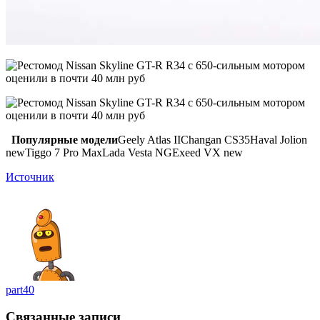
Популярные модели
Geely Atlas IIChangan CS35Haval Jolion
newTiggo 7 Pro MaxLada Vesta NGExeed VX new
Источник
part40
Связанные записи