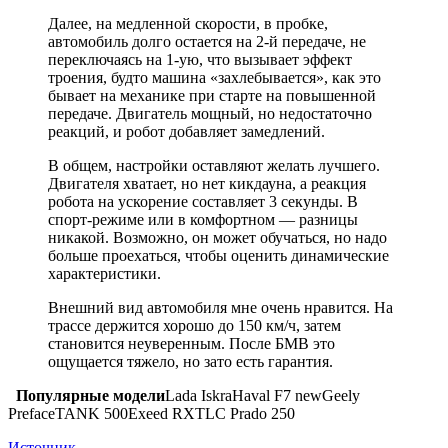
Далее, на медленной скорости, в пробке,
автомобиль долго остается на 2-й передаче, не
переключаясь на 1-ую, что вызывает эффект
троения, будто машина «захлебывается», как это
бывает на механике при старте на повышенной
передаче. Двигатель мощный, но недостаточно
реакций, и робот добавляет замедлений.
В общем, настройки оставляют желать лучшего.
Двигателя хватает, но нет кикдауна, а реакция
робота на ускорение составляет 3 секунды. В
спорт-режиме или в комфортном — разницы
никакой. Возможно, он может обучаться, но надо
больше проехаться, чтобы оценить динамические
характеристики.
Внешний вид автомобиля мне очень нравится. На
трассе держится хорошо до 150 км/ч, затем
становится неуверенным. После БМВ это
ощущается тяжело, но зато есть гарантия.
Популярные модели
Lada IskraHaval F7 newGeely
PrefaceTANK 500Exeed RXTLC Prado 250
Источник