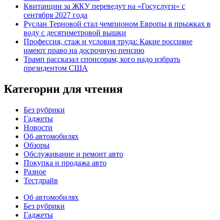
Квитанции за ЖКУ переведут на «Госуслуги» с
сентября 2027 года
Руслан Терновой стал чемпионом Европы в прыжках в
воду с десятиметровой вышки
Профессия, стаж и условия труда: Какие россияне
имеют право на досрочную пенсию
Трамп рассказал спонсорам, кого надо избрать
президентом США
Категории для чтения
Без рубрики
Гаджеты
Новости
Об автомобилях
Обзоры
Обслуживание и ремонт авто
Покупка и продажа авто
Разное
Тестдрайв
Об автомобилях
Без рубрики
Гаджеты