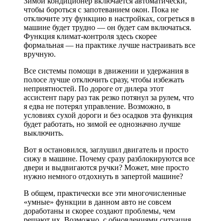
Зимой кондиционер включается автоматически,
чтобы бороться с запотеванием окон. Пока не
отключите эту функцию в настройках, согреться в
машине будет трудно — он будет сам включаться.
Функция климат-контроля здесь скорее
формальная — на практике лучше настраивать все
вручную.
Все системы помощи в движении и удержания в
полосе лучше отключить сразу, чтобы избежать
неприятностей. По дороге от дилера этот
ассистент пару раз так резко потянул за рулем, что
я едва не потерял управление. Возможно, в
условиях сухой дороги и без осадков эта функция
будет работать, но зимой ее однозначно лучше
выключить.
Вот я остановился, заглушил двигатель и просто
сижу в машине. Почему сразу разблокируются все
двери и выдвигаются ручки? Может, мне просто
нужно немного отдохнуть в запертой машине?
В общем, практически все эти многочисленные
«умные» функции в данном авто не совсем
доработаны и скорее создают проблемы, чем
решают их. Возможно, с обновлениями ситуация