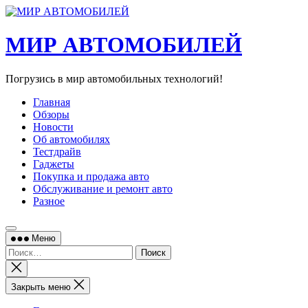
Перейти
к
содержимому
МИР АВТОМОБИЛЕЙ
Погрузись в мир автомобильных технологий!
Главная
Обзоры
Новости
Об автомобилях
Тестдрайв
Гаджеты
Покупка и продажа авто
Обслуживание и ремонт авто
Разное
Меню
Найти:
Закрыть
поиск
Закрыть меню