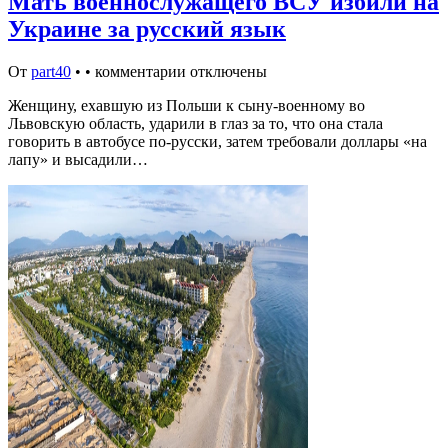
Мать военнослужащего ВСУ избили на
Украине за русский язык
От
part40
•
•
комментарии отключены
Женщину, ехавшую из Польши к сыну-военному во
Львовскую область, ударили в глаз за то, что она стала
говорить в автобусе по-русски, затем требовали доллары «на
лапу» и высадили…