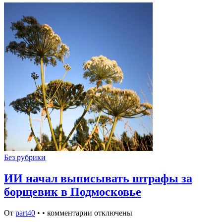
Без рубрики
ИИ начал выписывать штрафы за
борщевик в Подмосковье
От
part40
•
•
комментарии отключены