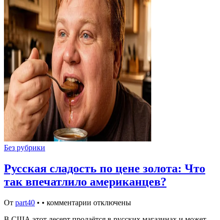
Без рубрики
Русская сладость по цене золота: Что
так впечатлило американцев?
От
part40
•
•
комментарии отключены
В США этот десерт продаётся в русских магазинах и может