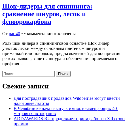
Шок-лидеры для спиннинга:
сравнение шнуров, лесок и
флюорокарбона
От
part40
•
•
комментарии отключены
Роль шок-лидера в спиннинговой оснастке Шок-лидер —
участок лески между основным плетёным шнуром и
приманкой или поводком, предназначенный для восприятия
резких рывков, защиты шнура и обеспечения приемлемого
профиля…
Найти:
Свежие записи
Для пострадавших продавцов Wildberries могут ввести
налоговые льготы
В Челябинске начат выпуск импортозамещающих 40-
метровых автокранов
ADDAWARDS.RU продолжает прием работ на XII сезон
премии