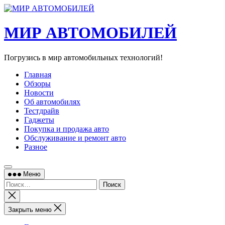
Перейти
к
содержимому
МИР АВТОМОБИЛЕЙ
Погрузись в мир автомобильных технологий!
Главная
Обзоры
Новости
Об автомобилях
Тестдрайв
Гаджеты
Покупка и продажа авто
Обслуживание и ремонт авто
Разное
Меню
Найти:
Закрыть
поиск
Закрыть меню