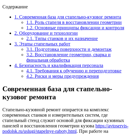
Содержание
1.
Современная база для стапельно-кузовог ремонта
1.1.
Роль стапеля в восстановлении геометрии
1.2.
Основные принципы фиксации и контроля
2.
Оборудование и технологии
2.1.
Типы станков и их назначение
3.
Этапы стапельных работ
3.1.
Подготовка поверхности и демонтаж
3.2.
Восстановление геометрии, сварка и
финальная обработка
4.
Безопасность и квалификация персонала
4.1.
Требования к обучению и переподготовке
4.2.
Риски и меры предупреждения
Современная база для стапельно-
кузовог ремонта
Стапельно-кузовной ремонт опирается на комплекс
современных станков и измерительных систем, где
стапельный стенд служит основой для фиксации кузовных
панелей и восстановления геометрии кузова
https://avtoservis-
podolsk.ru/uslugi/stapelnye-raboty.html
. При работе на