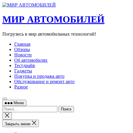
Перейти
к
содержимому
МИР АВТОМОБИЛЕЙ
Погрузись в мир автомобильных технологий!
Главная
Обзоры
Новости
Об автомобилях
Тестдрайв
Гаджеты
Покупка и продажа авто
Обслуживание и ремонт авто
Разное
Меню
Найти:
Закрыть
поиск
Закрыть меню