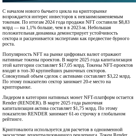
С началом нового бычьего цикла на крипторынке
возрождается интерес инвесторов к невзаимозаменяемым
токенам. По итогам 2024 года продажи NFT составили $8,83
млрд — на 1,1% больше, чем в в 2023-м. Небольшая
положительная динамика демонстрирует устойчивость
сектора и расценивается экспертами как предвестие бурного
роста.
Популярность NFT на рынке цифровых валют отражают
нативные токены проектов. В марте 2025 года капитализация
этой категории составляет $17,05 млрд. Токены NFT-проектов
входят в топ-30 крупнейших рыночных секторов.
Совокупный объем сделок с активами составляет $3,22 млрд.
По этому показателю сектор занимает 20-е место на
крипторынке.
Лидером в категории нативных монет NFT-платформ остается
Render (RENDER). В марте 2025 года рыночная
капитализация актива составляет $1,75 млрд. По этому
показателю RENDER занимает 61-ю строчку в глобальном
рейтинге.
Криптовалюта используется для расчетов в одноименной
экосистеме децентрализованного рендеринга. Токен Render