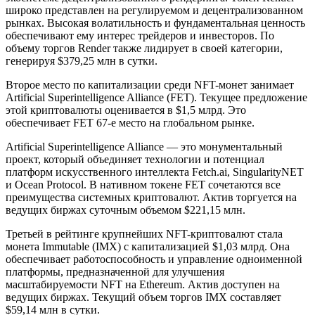
широко представлен на регулируемом и децентрализованном
рынках. Высокая волатильность и фундаментальная ценность
обеспечивают ему интерес трейдеров и инвесторов. По
объему торгов Render также лидирует в своей категории,
генерируя $379,25 млн в сутки.
Второе место по капитализации среди NFT-монет занимает
Artificial Superintelligence Alliance (FET). Текущее предложение
этой криптовалюты оценивается в $1,5 млрд. Это
обеспечивает FET 67-е место на глобальном рынке.
Artificial Superintelligence Alliance — это монументальный
проект, который объединяет технологии и потенциал
платформ искусственного интеллекта Fetch.ai, SingularityNET
и Ocean Protocol. В нативном токене FET сочетаются все
преимущества системных криптовалют. Актив торгуется на
ведущих биржах суточным объемом $221,15 млн.
Третьей в рейтинге крупнейших NFT-криптовалют стала
монета Immutable (IMX) с капитализацией $1,03 млрд. Она
обеспечивает работоспособность и управление одноименной
платформы, предназначенной для улучшения
масштабируемости NFT на Ethereum. Актив доступен на
ведущих биржах. Текущий объем торгов IMX составляет
$59,14 млн в сутки.