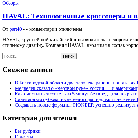
Обзоры
HAVAL: Технологичные кроссоверы и в
От
part40
•
•
комментарии отключены
HAVAL, крупнейший китайский производитель внедорожников 
стильному дизайну. Компания HAVAL, входящая в состав корпо
Найти:
Свежие записи
В Белгородской области два человека ранены при атаках
Медведев сказал о «мёртвой руке» России — и американц
Как очистить смеситель за 5 минут без вреда для покрыти
Санитарным рубкам после непогоды подлежит не менее 1
Создавать новые форматы: PIONEER успешно реализует
Категории для чтения
Без рубрики
Гаджеты