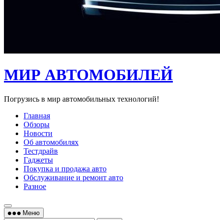
МИР АВТОМОБИЛЕЙ
Погрузись в мир автомобильных технологий!
Главная
Обзоры
Новости
Об автомобилях
Тестдрайв
Гаджеты
Покупка и продажа авто
Обслуживание и ремонт авто
Разное
Меню