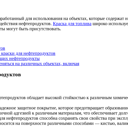
зработанный для использования на объектах, которые содержат 
здействия нефтепродуктов.
Краска для топлива
широко используе
кты могут быть присутствовать.
тов
краски для нефтепродуктов
ащих нефтепродукты
няться на различных объектах, включая
родуктов
ефтепродуктов обладает высокой стойкостью к различным химиче
надежное защитное покрытие, которое предотвращает образование
тличной адгезией к различным материалам, что обеспечивает дол
 для нефтепродуктов способна сохранять свои свойства при эк
аносится на поверхности различными способами — кистью, вали