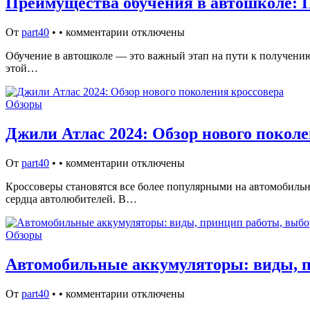
Преимущества обучения в автошколе: П
От
part40
•
•
комментарии отключены
Обучение в автошколе — это важный этап на пути к получению 
этой…
Обзоры
Джили Атлас 2024: Обзор нового поколе
От
part40
•
•
комментарии отключены
Кроссоверы становятся все более популярными на автомобильн
сердца автолюбителей. В…
Обзоры
Автомобильные аккумуляторы: виды, п
От
part40
•
•
комментарии отключены