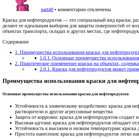
part40
•
комментарии отключены
Краска для нефтепродуктов — это специальный вид краски, ра
делают ее идеальным выбором для защиты поверхностей от во
объектах транспорта, складах и других местах, где нефтепроду
Содержание
1.
Преимущества использования краски для нефтепродук
1.0.1.
Основные преимущества использования 
2.
Практическое применение краски на объектах, содерж
2.0.1.
Краска для нефтепродуктов может приме
Преимущества использования краски для нефтеп
Основные преимущества использования краски для нефтепродуктов
Устойчивость к химическому воздействию: краска для н
растворители и другие агрессивные вещества
Защита от коррозии: краска для нефтепродуктов создает 
Высокая адгезия: краска для нефтепродуктов обладает о
Устойчивость к высоким и низким температурам: краска
Простота нанесения: краска для нефтепродуктов легко н