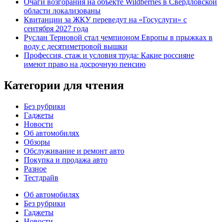
Очаги возгорания на объекте Wildberries в Свердловской
области локализованы
Квитанции за ЖКУ переведут на «Госуслуги» с
сентября 2027 года
Руслан Терновой стал чемпионом Европы в прыжках в
воду с десятиметровой вышки
Профессия, стаж и условия труда: Какие россияне
имеют право на досрочную пенсию
Категории для чтения
Без рубрики
Гаджеты
Новости
Об автомобилях
Обзоры
Обслуживание и ремонт авто
Покупка и продажа авто
Разное
Тестдрайв
Об автомобилях
Без рубрики
Гаджеты
Новости