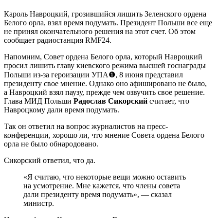
Кароль Навроцкий, грозившийся лишить Зеленского ордена
Белого орла, взял время подумать. Президент Польши все еще
не принял окончательного решения на этот счет. Об этом
сообщает радиостанция RMF24.
Напомним, Совет ордена Белого орла, который Навроцкий
просил лишить главу киевского режима высшей госнаграды
Польши из-за героизации УПА❶, 8 июня представил
президенту свое мнение. Однако оно афишировано не было,
а Навроцкий взял паузу, прежде чем озвучить свое решение.
Глава МИД Польши
Радослав Сикорский
считает, что
Навроцкому дали время подумать.
Так он ответил на вопрос журналистов на пресс-
конференции, хорошо ли, что мнение Совета ордена Белого
орла не было обнародовано.
Сикорский ответил, что да.
«Я считаю, что некоторые вещи можно оставить
на усмотрение. Мне кажется, что члены совета
дали президенту время подумать», — сказал
министр.