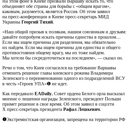
На этом фоне в Киеве призвали Варшаву искать то, что
объединяет обе страны для борьбы с «общим врагом»,
каковым, разумеется, является Россия. Об этом заявил
на пресс-конференции в Киеве пресс-секретарь МИД
Украины
Георгий Тихий
.
«Наш общий призыв к полякам, нашим союзникам и друзьям:
давайте попробуем искать причины единства в прошлом…
Если мы ищем причины для разделения, мы обязательно
их найдем. Если мы ищем причины для единства и общего
противостояния общему врагу, мы их тоже найдем.
Мы хотели бы сосредоточиться на последнем», — сказал он.
Речи о том, что Киев согласился на требование Варшавы
отменить решение главы киевского режима Владимира
Зеленского о переименовании одного из подразделений ВСУ
в честь «Героев УПА»❶ не идет.
Как передавало
EADaily
, Совет ордена Белого орла высказал
мнение о лишении награды Зеленского, президент Польши
примет решение в свое время. Об этом заявил в соцсети
Х пресс-секретарь президента
Рафал Лешкевич
.
❶
Экстремистская организация, запрещена на территории РФ