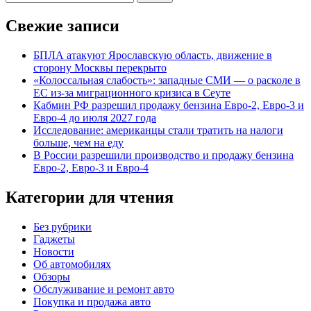
Свежие записи
БПЛА атакуют Ярославскую область, движение в
сторону Москвы перекрыто
«Колоссальная слабость»: западные СМИ — о расколе в
ЕС из-за миграционного кризиса в Сеуте
Кабмин РФ разрешил продажу бензина Евро-2, Евро-3 и
Евро-4 до июля 2027 года
Исследование: американцы стали тратить на налоги
больше, чем на еду
В России разрешили производство и продажу бензина
Евро-2, Евро-3 и Евро-4
Категории для чтения
Без рубрики
Гаджеты
Новости
Об автомобилях
Обзоры
Обслуживание и ремонт авто
Покупка и продажа авто