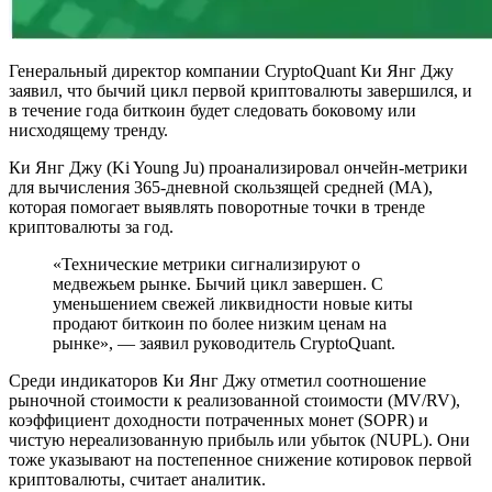
Генеральный директор компании CryptoQuant Ки Янг Джу
заявил, что бычий цикл первой криптовалюты завершился, и
в течение года биткоин будет следовать боковому или
нисходящему тренду.
Ки Янг Джу (Ki Young Ju) проанализировал ончейн-метрики
для вычисления 365-дневной скользящей средней (МА),
которая помогает выявлять поворотные точки в тренде
криптовалюты за год.
«Технические метрики сигнализируют о
медвежьем рынке. Бычий цикл завершен. С
уменьшением свежей ликвидности новые киты
продают биткоин по более низким ценам на
рынке», — заявил руководитель CryptoQuant.
Среди индикаторов Ки Янг Джу отметил соотношение
рыночной стоимости к реализованной стоимости (MV/RV),
коэффициент доходности потраченных монет (SOPR) и
чистую нереализованную прибыль или убыток (NUPL). Они
тоже указывают на постепенное снижение котировок первой
криптовалюты, считает аналитик.