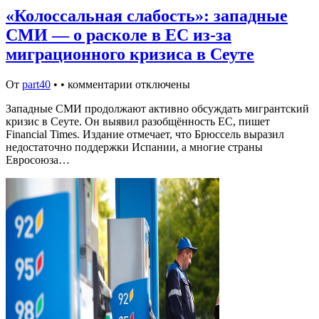
«Колоссальная слабость»: западные
СМИ — о расколе в ЕС из-за
миграционного кризиса в Сеуте
От
part40
•
•
комментарии отключены
Западные СМИ продолжают активно обсуждать мигрантский
кризис в Сеуте. Он выявил разобщённость ЕС, пишет
Financial Times. Издание отмечает, что Брюссель выразил
недостаточно поддержки Испании, а многие страны
Евросоюза…