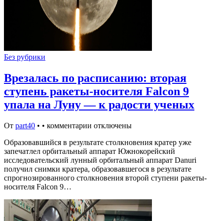
Без рубрики
Врезалась по расписанию: вторая
ступень ракеты-носителя Falcon 9
упала на Луну — к радости ученых
От
part40
•
•
комментарии отключены
Образовавшийся в результате столкновения кратер уже
запечатлел орбитальный аппарат Южнокорейский
исследовательский лунный орбитальный аппарат Danuri
получил снимки кратера, образовавшегося в результате
спрогнозированного столкновения второй ступени ракеты-
носителя Falcon 9…