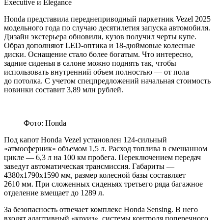
Executive и Elegance
Honda представила переднеприводный паркетник Vezel 2025
модельного года по случаю десятилетия запуска автомобиля.
Дизайн экстерьера обновили, кузов получил черты купе.
Образ дополняют LED-оптика и 18-дюймовые колесные
диски. Оснащение стало более богатым. Что интересно,
задние сиденья в салоне можно поднять так, чтобы
использовать внутренний объем полностью — от пола
до потолка. С учетом спецпредложений начальная стоимость
новинки составит 3,89 млн рублей.
Фото: Honda
Под капот Honda Vezel установлен 124-сильный
«атмосферник» объемом 1,5 л. Расход топлива в смешанном
цикле — 6,3 л на 100 км пробега. Переключением передач
заведут автоматическая трансмиссия. Габариты —
4380х1790х1590 мм, размер колесной базы составляет
2610 мм. При сложенных сиденьях третьего ряда багажное
отделение вмещает до 1289 л.
За безопасность отвечает комплекс Honda Sensing. В него
входят адаптивный «круиз», системы контроля поперечного