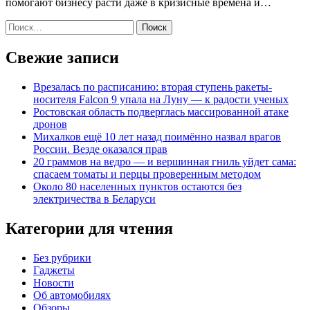
помогают бизнесу расти даже в кризисные времена и…
Найти:
Свежие записи
Врезалась по расписанию: вторая ступень ракеты-
носителя Falcon 9 упала на Луну — к радости ученых
Ростовская область подверглась массированной атаке
дронов
Михалков ещё 10 лет назад поимённо назвал врагов
России. Везде оказался прав
20 граммов на ведро — и вершинная гниль уйдет сама:
спасаем томаты и перцы проверенным методом
Около 80 населенных пунктов остаются без
электричества в Беларуси
Категории для чтения
Без рубрики
Гаджеты
Новости
Об автомобилях
Обзоры