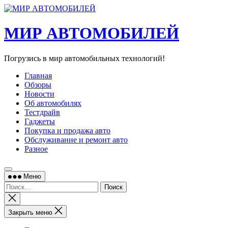
Перейти
к
содержимому
МИР АВТОМОБИЛЕЙ
Погрузись в мир автомобильных технологий!
Главная
Обзоры
Новости
Об автомобилях
Тестдрайв
Гаджеты
Покупка и продажа авто
Обслуживание и ремонт авто
Разное
Меню
Найти:
Закрыть
поиск
Закрыть меню