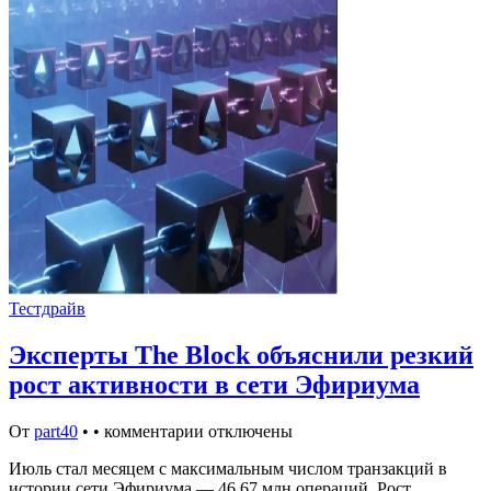
Тестдрайв
Эксперты The Block объяснили резкий
рост активности в сети Эфириума
От
part40
•
•
комментарии отключены
Июль стал месяцем с максимальным числом транзакций в
истории сети Эфириума — 46,67 млн операций. Рост