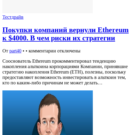
Тестдрайв
Покупки компаний вернули Ethereum
к $4000. В чем риски их стратегии
От
part40
•
•
комментарии отключены
Сооснователь Ethereum прокомментировал тенденцию
накопления альткоина корпорациями Компании, принявшие
стратегию накопления Ethereum (ETH), полезны, поскольку
предоставляют возможность инвестировать в альткоин тем,
кто по каким-либо причинам не может делать…