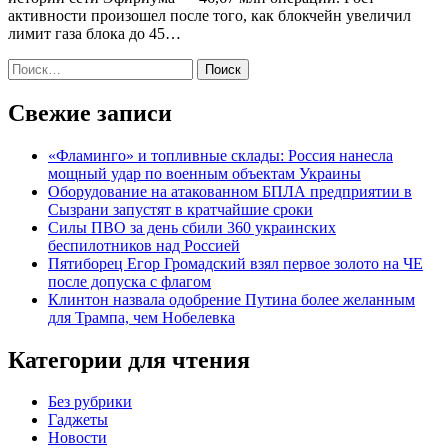
активности произошел после того, как блокчейн увеличил
лимит газа блока до 45…
Найти:
Свежие записи
«Фламинго» и топливные склады: Россия нанесла
мощный удар по военным объектам Украины
Оборудование на атакованном БПЛА предприятии в
Сызрани запустят в кратчайшие сроки
Силы ПВО за день сбили 360 украинских
беспилотников над Россией
Пятиборец Егор Громадский взял первое золото на ЧЕ
после допуска с флагом
Клинтон назвала одобрение Путина более желанным
для Трампа, чем Нобелевка
Категории для чтения
Без рубрики
Гаджеты
Новости