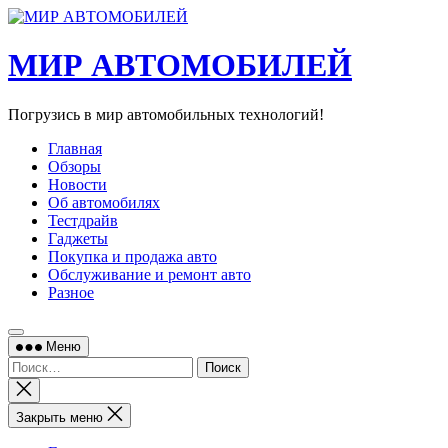
Перейти
к
содержимому
МИР АВТОМОБИЛЕЙ
Погрузись в мир автомобильных технологий!
Главная
Обзоры
Новости
Об автомобилях
Тестдрайв
Гаджеты
Покупка и продажа авто
Обслуживание и ремонт авто
Разное
Меню
Найти:
Закрыть
поиск
Закрыть меню