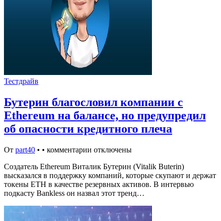
Тестдрайв
Бутерин благословил компании с
Ethereum на балансе, но предупредил
об опасности кредитного плеча
От
part40
•
•
комментарии отключены
Создатель Ethereum Виталик Бутерин (Vitalik Buterin)
высказался в поддержку компаний, которые скупают и держат
токены ETH в качестве резервных активов. В интервью
подкасту Bankless он назвал этот тренд…