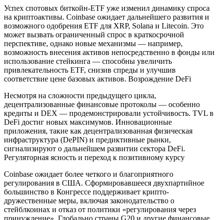
Успех спотовых биткойн-ETF уже изменил динамику спроса
на криптоактивы. Coinbase ожидает дальнейшего развития и
возможного одобрения ETF для XRP, Solana и Litecoin. Это
может вызвать ограниченный спрос в краткосрочной
перспективе, однако новые механизмы — например,
возможность внесения активов непосредственно в фонды или
использование стейкинга — способны увеличить
привлекательность ETF, снизив спреды и улучшив
соответствие цене базовых активов. Возрождение DeFi
Несмотря на сложности предыдущего цикла,
децентрализованные финансовые протоколы — особенно
кредиты и DEX — продемонстрировали устойчивость. TVL в
DeFi достиг новых максимумов. Инновационные
приложения, такие как децентрализованная физическая
инфраструктура (DePIN) и предиктивные рынки,
сигнализируют о дальнейшем развитии сектора DeFi.
Регуляторная ясность и переход к позитивному курсу
Coinbase ожидает более четкого и благоприятного
регулирования в США. Сформировавшееся двухпартийное
большинство в Конгрессе поддерживает крипто-
дружественные меры, включая законодательство о
стейблкоинах и отказ от политики «регулирования через
принуждение». Глобально страны G20 и другие финансовые