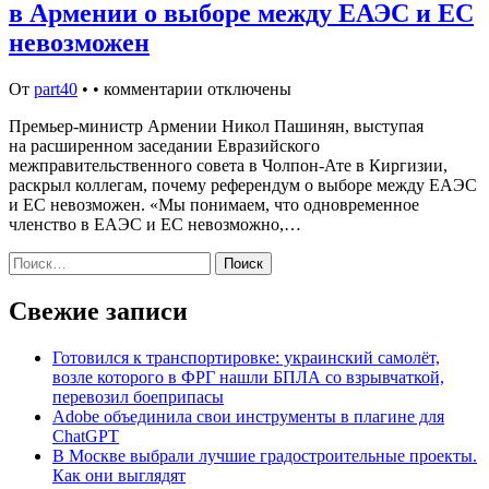
в Армении о выборе между ЕАЭС и ЕС
невозможен
От
part40
•
•
комментарии отключены
Премьер-министр Армении Никол Пашинян, выступая
на расширенном заседании Евразийского
межправительственного совета в Чолпон-Ате в Киргизии,
раскрыл коллегам, почему референдум о выборе между ЕАЭС
и ЕС невозможен. «Мы понимаем, что одновременное
членство в ЕАЭС и ЕС невозможно,…
Найти:
Свежие записи
Готовился к транспортировке: украинский самолёт,
возле которого в ФРГ нашли БПЛА со взрывчаткой,
перевозил боеприпасы
Adobe объединила свои инструменты в плагине для
ChatGPT
В Москве выбрали лучшие градостроительные проекты.
Как они выглядят