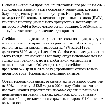
В своем ежегодном прогнозе криптовалютного рынка на 2025
год Coinbase выделила пять основных тенденций, которые
будут определять развитие индустрии. На первый план
выходят стейблкоины, токенизация реальных активов (RWA),
усиление институционального присутствия, возвращение
интереса к DeFi и более четкое регулирование. Стейблкоины
— «убийственное приложение» для крипто
Стейблкоины продолжают укреплять свои позиции, выступая
в роли ключевого применения криптовалют. Их совокупная
рыночная капитализация выросла на 48% за 2024 год,
достигнув $193 млрд к 1 декабря. Coinbase ожидает ускорения
этого тренда: стейблкоины все чаще будут использоваться не
только для трейдинга, но и в глобальной коммерции и
движении капитала. Объем транзакций стейблкоинов
превысил $27 трлн в 2024 году, утроившись относительно
прошлого года. Токенизация реальных активов
Объем токенизированных реальных активов вырос более чем
на 60%, достигнув $13,5 млрд в 2024 году. Coinbase считает,
что токенизация упростит финансовые сделки и расширит
применение на рынки частных кредитов, корпоративных
облигаций, недвижимости и сырьевых товаров. ETF и новые
возможности