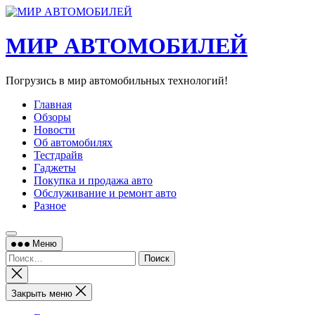
Перейти
к
содержимому
МИР АВТОМОБИЛЕЙ
Погрузись в мир автомобильных технологий!
Главная
Обзоры
Новости
Об автомобилях
Тестдрайв
Гаджеты
Покупка и продажа авто
Обслуживание и ремонт авто
Разное
Меню
Найти:
Закрыть
поиск
Закрыть меню