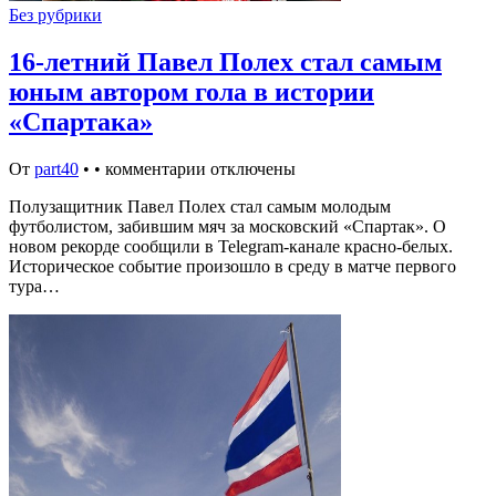
Без рубрики
16-летний Павел Полех стал самым
юным автором гола в истории
«Спартака»
От
part40
•
•
комментарии отключены
Полузащитник Павел Полех стал самым молодым
футболистом, забившим мяч за московский «Спартак». О
новом рекорде сообщили в Telegram-канале красно-белых.
Историческое событие произошло в среду в матче первого
тура…