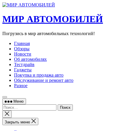
Перейти
к
содержимому
МИР АВТОМОБИЛЕЙ
Погрузись в мир автомобильных технологий!
Главная
Обзоры
Новости
Об автомобилях
Тестдрайв
Гаджеты
Покупка и продажа авто
Обслуживание и ремонт авто
Разное
Меню
Найти:
Закрыть
поиск
Закрыть меню