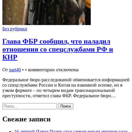
Без рубрики
Глава ФБР сообщил, что наладил
отношения со спецслужбами РФ и
КНР
От
part40
•
•
комментарии отключены
Федеральное бюро расследований обменивается информацией
со спецслужбами России и Китая на взаимной основе, но в
узком формате – по четырем видам транснациональной
преступности, отметил глава ФБР. Федеральное бюро…
Найти:
Свежие записи
16-летний Павел Полех стал самым юным автором гола