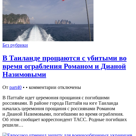
Без рубрики
В Таиланде прощаются с убитыми во
время ограбления Романом и Дианой
Назимовыми
От
part40
•
•
комментарии отключены
В Паттайе идет церемония прощания с погибшими
россиянами. В районе города Паттайя на юге Таиланда
началась церемония прощания с россиянами Романом
и Дианой Назимовыми, погибшими во время ограбления.
Об этом сообщает корреспондент ТАСС. Родные погибших
решили…