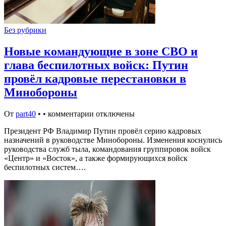
Без рубрики
Новые командующие в зоне СВО и
глава беспилотных войск: Путин
провёл кадровые перестановки в
Минобороны
От
part40
•
•
комментарии отключены
Президент РФ Владимир Путин провёл серию кадровых
назначений в руководстве Минобороны. Изменения коснулись
руководства служб тыла, командования группировок войск
«Центр» и «Восток», а также формирующихся войск
беспилотных систем….