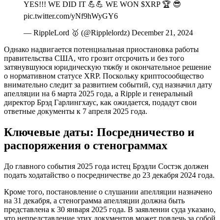
YES!!! WE DID IT 💪💪 WE WON $XRP 🏆 😎
pic.twitter.com/yNf9hWyGY6
— RippleLord 🥇 (@Ripplelordz) December 21, 2024
Однако надвигается потенциальная приостановка работы
правительства США, что грозит отсрочить и без того
затянувшуюся юридическую тяжбу и окончательное решение
о нормативном статусе XRP. Поскольку криптосообщество
внимательно следит за развитием событий, суд назначил дату
апелляции на 6 марта 2025 года, а Ripple и генеральный
директор Брэд Гарлингхаус, как ожидается, подадут свои
ответные документы к 7 апреля 2025 года.
Ключевые даты: Посредничество и
распоряжения о стенограммах
До главного события 2025 года истец Брэдли Состэк должен
подать ходатайство о посредничестве до 23 декабря 2024 года.
Кроме того, постановление о слушании апелляции назначено
на 31 декабря, а стенограмма апелляции должна быть
представлена к 30 января 2025 года. В заявлении суда указано,
что непредставление этих документов может повлечь за собой