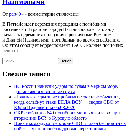
Назимовыми
От
part40
•
•
комментарии отключены
В Паттайе идет церемония прощания с погибшими
россиянами. В районе города Паттайя на юге Таиланда
началась церемония прощания с россиянами Романом
и Дианой Назимовыми, погибшими во время ограбления.
Об этом сообщает корреспондент ТАСС. Родные погибших
решили…
Найти:
Свежие записи
ВС России нанесли удары по судам в Черном море,
доставлявшим военные грузы
«Начнутся серьезные проблемы»: эксперт объяснил,
когда ослабнут атаки БПЛА ВСУ — сводка СВО от
Юрия Подоляки на 06.08.2026
СКР сообщил о 640 погибших мирных жителях при
вторжении ВСУ в Курскую область
Новые командующие в зоне СВО и глава беспилотных
войск: Путин провёл кадровые перестановки в