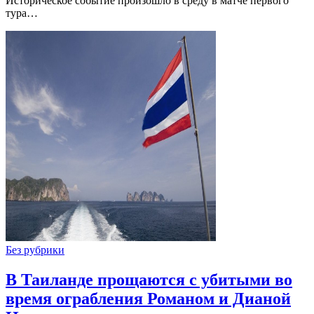
Историческое событие произошло в среду в матче первого
тура…
Без рубрики
В Таиланде прощаются с убитыми во
время ограбления Романом и Дианой