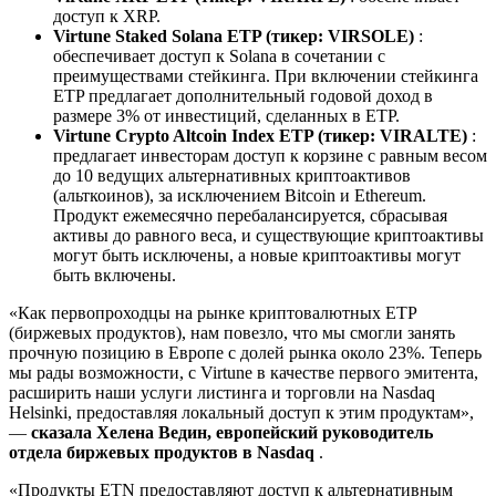
доступ к XRP.
Virtune Staked Solana ETP (тикер: VIRSOLE)
:
обеспечивает доступ к Solana в сочетании с
преимуществами стейкинга. При включении стейкинга
ETP предлагает дополнительный годовой доход в
размере 3% от инвестиций, сделанных в ETP.
Virtune Crypto Altcoin Index ETP (тикер: VIRALTE)
:
предлагает инвесторам доступ к корзине с равным весом
до 10 ведущих альтернативных криптоактивов
(альткоинов), за исключением Bitcoin и Ethereum.
Продукт ежемесячно перебалансируется, сбрасывая
активы до равного веса, и существующие криптоактивы
могут быть исключены, а новые криптоактивы могут
быть включены.
«Как первопроходцы на рынке криптовалютных ETP
(биржевых продуктов), нам повезло, что мы смогли занять
прочную позицию в Европе с долей рынка около 23%. Теперь
мы рады возможности, с Virtune в качестве первого эмитента,
расширить наши услуги листинга и торговли на Nasdaq
Helsinki, предоставляя локальный доступ к этим продуктам»,
—
сказала Хелена Ведин, европейский руководитель
отдела биржевых продуктов в Nasdaq
.
«Продукты ETN предоставляют доступ к альтернативным