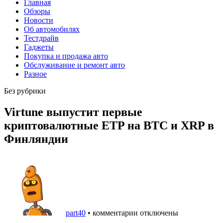
Главная
Обзоры
Новости
Об автомобилях
Тестдрайв
Гаджеты
Покупка и продажа авто
Обслуживание и ремонт авто
Разное
Без рубрики
Virtune выпустит первые
криптовалютные ETP на BTC и XRP в
Финляндии
part40
•
комментарии отключены