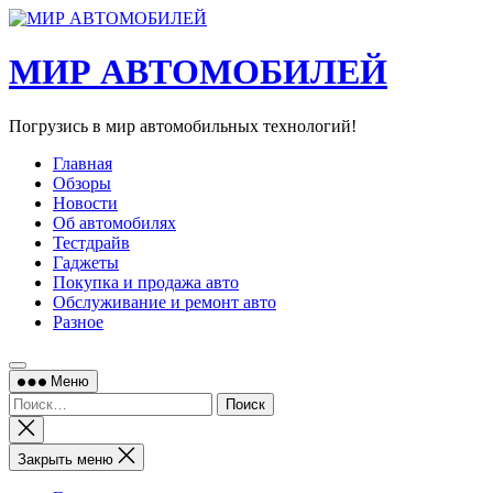
Перейти
к
содержимому
МИР АВТОМОБИЛЕЙ
Погрузись в мир автомобильных технологий!
Главная
Обзоры
Новости
Об автомобилях
Тестдрайв
Гаджеты
Покупка и продажа авто
Обслуживание и ремонт авто
Разное
Меню
Найти:
Закрыть
поиск
Закрыть меню