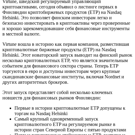
Virtune, шведский регулируемый управляющий
криптоактивами, сегодня объявил о листинге первых в
Финляндии криптобиржевых продуктов (ETP) на Nasdaq
Helsinki. Это позволяет финским инвесторам легко и
безопасно инвестировать в криптоактивы через проверенные
и хорошо зарекомендовавшие себя финансовые инструменты
в местной валюте.
Virtune вошла в историю как первая компания, разместившая
криптовалютные биржевые продукты (ETP) на Nasdaq
Helsinki. Этот новаторский запуск выводит на финский рынок
несколько криптовалютных ETP, что является значительным
событием для финансового сектора страны. Теперь ETP
торгуются в евро и доступны инвесторам через крупные
скандинавские финансовые институты, включая Nordnet и
других авторитетных брокеров.
Этот запуск представляет собой несколько ключевых
новшеств для финансовых рынков Финляндии:
Первые в истории криптовалютные ETP допущены к
торгам на Nasdaq Helsinki
Самый крупный одновременный запуск
криптовалютного ETP на регулируемом рынке в
истории стран Северной Европы с пятью продуктами