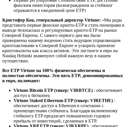
Первые регулируемые стейкинговые ETP, доступные
финским инвесторам (вознаграждения за стейкинг
отражаются в ежедневной цене ETP)
Кристофер Кок, генеральный директор Virtune:
«Мы рады
представить первые финские крипто-ETP и стать пионерами в
выводе безопасных и регулируемых крипто-ETP на рынки
Северной Европы. С самого первого дня мы были
привержены нашему видению стать ведущим управляющим
криптоактивами в Северной Европе и ускорить принятие
криптовалюты как класса активов. Эти листинги в евро на
Nasdaq Helsinki знаменуют собой важную веху в нашем
путешествии.
Все ETP Virtune на 100% физически обеспечены и
полностью обеспечены. Эти пять ETP, деноминированных
в евро, включают:
Virtune Bitcoin ETP (тикер: VIRBTCE)
: обеспечивает
доступ к биткоину.
Virtune Staked Ethereum ETP (тикер: VIRETHE)
:
обеспечивает доступ к Ethereum в сочетании с
преимуществами стейкинга. Благодаря включенному
стейкингу ETP предлагает повышенную годовую
прибыль от инвестиций, сделанных в ETP.
Virtune XRP ETP (тикер: VIRXRPE)
: обеспечивает