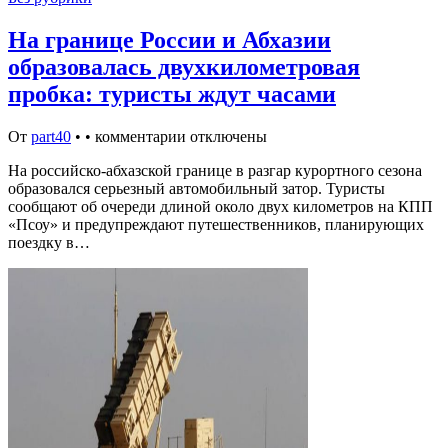
На границе России и Абхазии
образовалась двухкилометровая
пробка: туристы ждут часами
От
part40
•
•
комментарии отключены
На российско-абхазской границе в разгар курортного сезона
образовался серьезный автомобильный затор. Туристы
сообщают об очереди длиной около двух километров на КПП
«Псоу» и предупреждают путешественников, планирующих
поездку в…