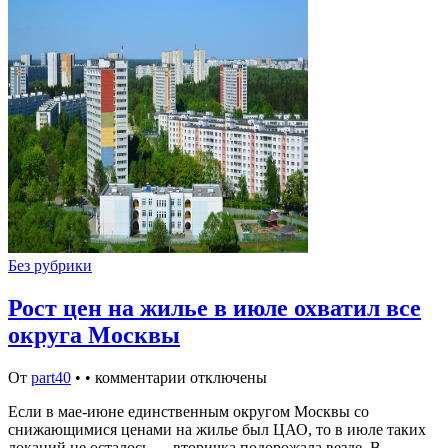
Без рубрики
Рост цен на жилье в июле охватил все
округа Москвы
От
part40
•
•
комментарии отключены
Если в мае-июне единственным округом Москвы со
снижающимися ценами на жилье был ЦАО, то в июле таких
локаций не осталось — вторичка подорожала везде. В