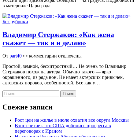
России идёт адская жара. Обещают + 42 градуса. Подробности
в материале Царьграда….
Без рубрики
Владимир Стержаков: «Как жена
скажет — так я и делаю»
От
part40
•
•
комментарии отключены
Простой, земной, бесхитростный… Не очень-то Владимир
Стержаков похож на актера. Обычно такого — ярко
окрашенного, из ряда вон. Не имеет актерских привычек,
актерских пороков, особенностей. Все как у…
Найти:
Свежие записи
Рост цен на жилье в июле охватил все округа Москвы
Вэнс считает, что США добились прогресса в
переговорах с Ираном
На границе России и Абхазии образовалась