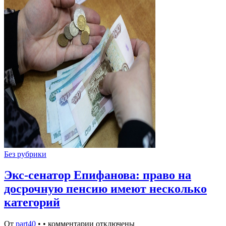
Без рубрики
Экс-сенатор Епифанова: право на
досрочную пенсию имеют несколько
категорий
От
part40
•
•
комментарии отключены