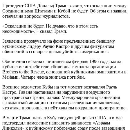
Президент США Дональд Трамп заявил, что эскалации между
Соединенными Штатами и Кубой не будет. Об этом он заявил,
отвечая на вопросы журналистов.
«Эскалации не будет. Не думаю, что в этом есть
необходимость», – сказал Трамп.
Заявление прозвучало на фоне предъявленных бывшему
кубинскому лидеру Раулю Кастро и другим фигурантам
обвинений в сговоре с целью убийства американцев.
Обвинения связаны с инцидентом февраля 1996 года, когда
кубинские истребители сбили два самолета организации
Brothers to the Rescue, основанной кубинскими эмигрантами в
Майами. Четыре члена экипажа погибли.
Военное ведомство Кубы на тот момент возглавлял Рауль
Кастро. Гавана настаивала на нарушении воздушного
пространства страны, однако Международная организация
гражданской авиации по итогам расследования заключила,
что атака произошла в нейтральном воздушном пространстве.
В марте Трамп назвал Кубу следующей целью США, а в мае
подтвердил намерение направить авианосец «Авраам
Линкольн» к кубинскому побережью сразу после завершения