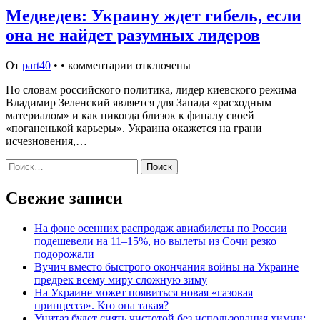
Медведев: Украину ждет гибель, если
она не найдет разумных лидеров
От
part40
•
•
комментарии отключены
По словам российского политика, лидер киевского режима
Владимир Зеленский является для Запада «расходным
материалом» и как никогда близок к финалу своей
«поганенькой карьеры». Украина окажется на грани
исчезновения,…
Найти:
Свежие записи
На фоне осенних распродаж авиабилеты по России
подешевели на 11–15%, но вылеты из Сочи резко
подорожали
Вучич вместо быстрого окончания войны на Украине
предрек всему миру сложную зиму
На Украине может появиться новая «газовая
принцесса». Кто она такая?
Унитаз будет сиять чистотой без использования химии: