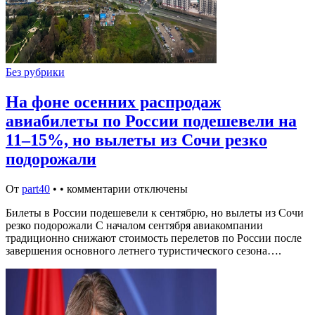
Без рубрики
На фоне осенних распродаж
авиабилеты по России подешевели на
11–15%, но вылеты из Сочи резко
подорожали
От
part40
•
•
комментарии отключены
Билеты в России подешевели к сентябрю, но вылеты из Сочи
резко подорожали С началом сентября авиакомпании
традиционно снижают стоимость перелетов по России после
завершения основного летнего туристического сезона….