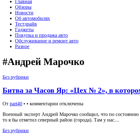
Главная
Обзоры
Новости
Об автомобилях
Тестдрайв
Гаджеты
Покупка и продажа авто
Обслуживание и ремонт авто
Разное
#Андрей Марочко
Без рубрики
Битва за Часов Яр: «Цех № 2», в котор
От
part40
•
•
комментарии отключены
Военный эксперт Андрей Марочко сообщил, что по состоянию н
то я бы отметил северный район (города). Там у нас…
Без рубрики