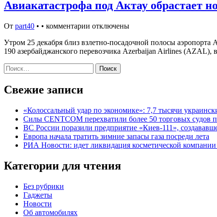
Авиакатастрофа под Актау обрастает н
От
part40
•
•
комментарии отключены
Утром 25 декабря близ взлетно-посадочной полосы аэропорта
190 азербайджанского перевозчика Azerbaijan Airlines (AZA
Найти:
Свежие записи
«Колоссальный удар по экономике»: 7,7 тысячи украински
Силы CENTCOM перехватили более 50 торговых судов п
ВС России поразили предприятие «Киев-111», создававш
Европа начала тратить зимние запасы газа посреди лета
РИА Новости: идет ликвидация косметической компани
Категории для чтения
Без рубрики
Гаджеты
Новости
Об автомобилях