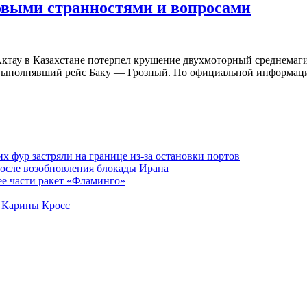
овыми странностями и вопросами
 Актау в Казахстане потерпел крушение двухмоторный среднема
L), выполнявший рейс Баку — Грозный. По официальной информа
х фур застряли на границе из-за остановки портов
осле возобновления блокады Ирана
ее части ракет «Фламинго»
и Карины Кросс