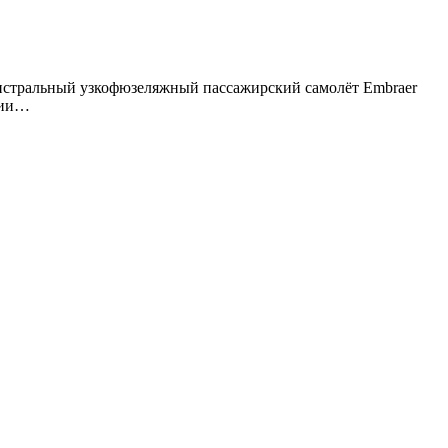
гистральный узкофюзеляжный пассажирский самолёт Embraer
ции…