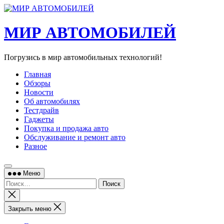
Перейти
к
содержимому
МИР АВТОМОБИЛЕЙ
Погрузись в мир автомобильных технологий!
Главная
Обзоры
Новости
Об автомобилях
Тестдрайв
Гаджеты
Покупка и продажа авто
Обслуживание и ремонт авто
Разное
Меню
Найти:
Закрыть
поиск
Закрыть меню