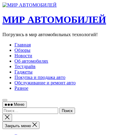
Перейти
к
содержимому
МИР АВТОМОБИЛЕЙ
Погрузись в мир автомобильных технологий!
Главная
Обзоры
Новости
Об автомобилях
Тестдрайв
Гаджеты
Покупка и продажа авто
Обслуживание и ремонт авто
Разное
Меню
Найти:
Закрыть
поиск
Закрыть меню