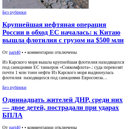
Без рубрики
Крупнейшая нефтяная операция
России в обход ЕС началась: к Китаю
вышла флотилия с грузом на $500 млн
От
part40
•
•
комментарии отключены
Из Карского моря вышла крупнейшая флотилия находящихся
под санкциями ЕС танкеров «Совкомфлота».: суда перевозят
почти 1 млн тонн нефти Из Карского моря выдвинулась
флотилия находящихся под санкциями Евросоюза…
Без рубрики
Одиннадцать жителей ДНР, среди них
— двое детей, пострадали при ударах
БПЛА
От
part40
•
•
комментарии отключены