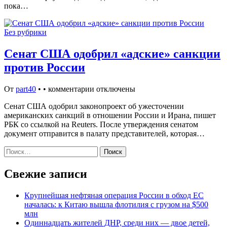
пока…
Без рубрики
Сенат США одобрил «адские» санкции
против России
От
part40
•
•
комментарии отключены
Сенат США одобрил законопроект об ужесточении
американских санкций в отношении России и Ирана, пишет
РБК со ссылкой на Reuters. После утверждения сенатом
документ отправится в палату представителей, которая…
Найти:
Свежие записи
Крупнейшая нефтяная операция России в обход ЕС
началась: к Китаю вышла флотилия с грузом на $500
млн
Одиннадцать жителей ДНР, среди них — двое детей,