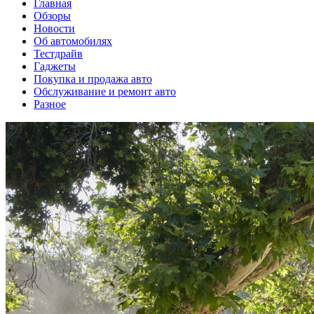
Главная
Обзоры
Новости
Об автомобилях
Тестдрайв
Гаджеты
Покупка и продажа авто
Обслуживание и ремонт авто
Разное