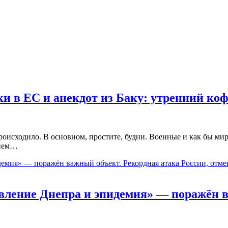
и в ЕС и анекдот из Баку: утренний коф
исходило. В основном, простите, будни. Военные и как бы мирн
нием…
равление Днепра и эпидемия» — поражён 