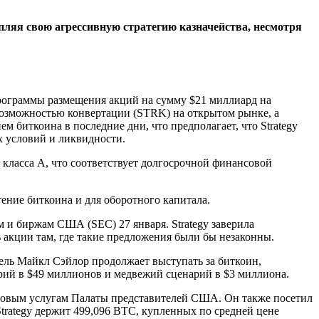
пляя свою агрессивную стратегию казначейства, несмотря
 программы размещения акций на сумму $21 миллиард на
возможностью конвертации (STRK) на открытом рынке, а
 биткоина в последние дни, что предполагает, что Strategy
х условий и ликвидности.
класса A, что соответствует долгосрочной финансовой
ение биткоина и для оборотного капитала.
 и биржам США (SEC) 27 января. Strategy заверила
 акции там, где такие предложения были бы незаконны.
тель Майкл Сэйлор продолжает выступать за биткоин,
рий в $49 миллионов и медвежий сценарий в $3 миллиона.
нсовым услугам Палаты представителей США. Он также посетил
rategy держит 499,096 BTC, купленных по средней цене