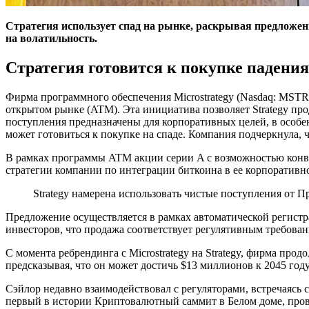
Стратегия использует спад на рынке, раскрывая предложен
на волатильность.
Стратегия готовится к покупке падени
Фирма программного обеспечения Microstrategy (Nasdaq: MSTR)
открытом рынке (ATM). Эта инициатива позволяет Strategy пр
поступления предназначены для корпоративных целей, в особен
может готовиться к покупке на спаде. Компания подчеркнула, 
В рамках программы ATM акции серии A с возможностью конве
стратегии компании по интеграции биткоина в ее корпоративно
Strategy намерена использовать чистые поступления от 
Предложение осуществляется в рамках автоматической регист
инвесторов, что продажа соответствует регулятивным требован
С момента ребрендинга с Microstrategy на Strategy, фирма пр
предсказывая, что он может достичь $13 миллионов к 2045 го
Сэйлор недавно взаимодействовал с регуляторами, встречаяс
первый в истории Криптовалютный саммит в Белом доме, пров