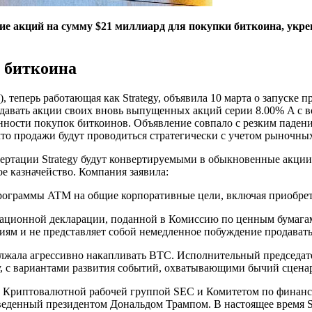
ие акций на сумму $21 миллиард для покупки биткоина, укре
я биткоина
, теперь работающая как Strategy, объявила 10 марта о запуске
одавать акции своих вновь выпущенных акций серии 8.00% A с 
ности покупок биткоинов. Объявление совпало с резким падением
что продажи будут проводиться стратегически с учетом рыночны
ртации Strategy будут конвертируемыми в обыкновенные акции 
е казначейство. Компания заявила:
Программы ATM на общие корпоративные цели, включая приобрет
рационной декларации, поданной в Комиссию по ценным бумагам
иям и не представляет собой немедленное побуждение продавать
одолжала агрессивно накапливать BTC. Исполнительный председа
ду, с вариантами развития событий, охватывающими бычий сцена
ь с Криптовалютной рабочей группой SEC и Комитетом по фина
еденный президентом Дональдом Трампом. В настоящее время St