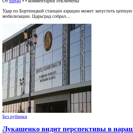
От
part40
•
•
комментарии отключены
Удар по Бортницкой станции аэрации может запустить цепную
мобилизации. Царьград собрал…
Без рубрики
Лукашенко видит перспективы в наращ