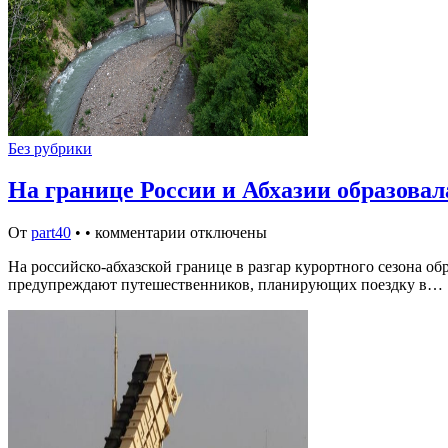
Без рубрики
На границе России и Абхазии образова
От
part40
•
•
комментарии отключены
На российско-абхазской границе в разгар курортного сезона 
предупреждают путешественников, планирующих поездку в…