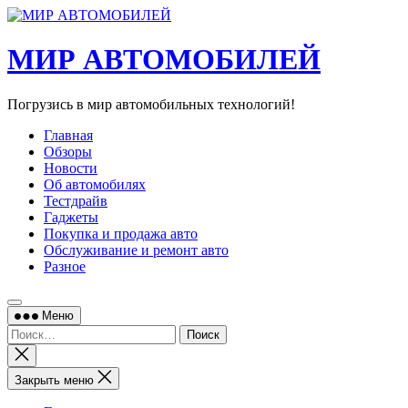
Перейти
к
содержимому
МИР АВТОМОБИЛЕЙ
Погрузись в мир автомобильных технологий!
Главная
Обзоры
Новости
Об автомобилях
Тестдрайв
Гаджеты
Покупка и продажа авто
Обслуживание и ремонт авто
Разное
Меню
Найти:
Закрыть
поиск
Закрыть меню