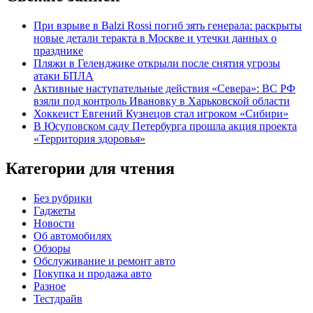
При взрыве в Balzi Rossi погиб зять генерала: раскрыты
новые детали теракта в Москве и утечки данных о
празднике
Пляжи в Геленджике открыли после снятия угрозы
атаки БПЛА
Активные наступательные действия «Севера»: ВС РФ
взяли под контроль Ивановку в Харьковской области
Хоккеист Евгений Кузнецов стал игроком «Сибири»
В Юсуповском саду Петербурга прошла акция проекта
«Территория здоровья»
Категории для чтения
Без рубрики
Гаджеты
Новости
Об автомобилях
Обзоры
Обслуживание и ремонт авто
Покупка и продажа авто
Разное
Тестдрайв