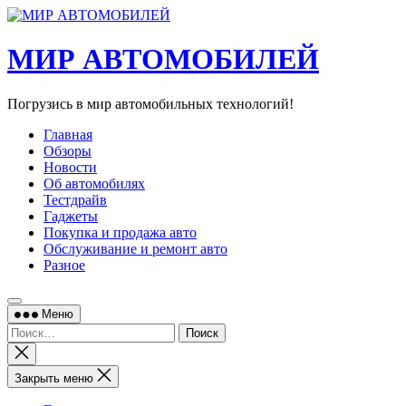
Перейти
к
содержимому
МИР АВТОМОБИЛЕЙ
Погрузись в мир автомобильных технологий!
Главная
Обзоры
Новости
Об автомобилях
Тестдрайв
Гаджеты
Покупка и продажа авто
Обслуживание и ремонт авто
Разное
Меню
Найти:
Закрыть
поиск
Закрыть меню