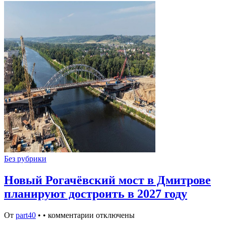
Без рубрики
Новый Рогачёвский мост в Дмитрове
планируют достроить в 2027 году
От
part40
•
•
комментарии отключены