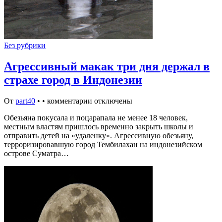
Без рубрики
Агрессивный макак три дня держал в
страхе город в Индонезии
От
part40
•
•
комментарии отключены
Обезьяна покусала и поцарапала не менее 18 человек,
местным властям пришлось временно закрыть школы и
отправить детей на «удаленку». Агрессивную обезьяну,
терроризировавшую город Тембилахан на индонезийском
острове Суматра…