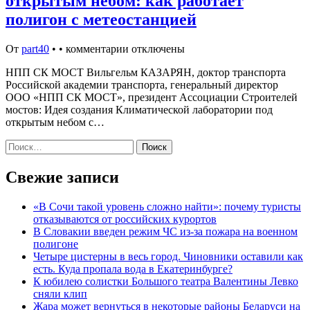
открытым небом: как работает
полигон с метеостанцией
От
part40
•
•
комментарии отключены
НПП СК МОСТ Вильгельм КАЗАРЯН, доктор транспорта
Российской академии транспорта, генеральный директор
ООО «НПП СК МОСТ», президент Ассоциации Строителей
мостов: Идея создания Климатической лаборатории под
открытым небом с…
Найти:
Свежие записи
«В Сочи такой уровень сложно найти»: почему туристы
отказываются от российских курортов
В Словакии введен режим ЧС из-за пожара на военном
полигоне
Четыре цистерны в весь город. Чиновники оставили как
есть. Куда пропала вода в Екатеринбурге?
К юбилею солистки Большого театра Валентины Левко
сняли клип
Жара может вернуться в некоторые районы Беларуси на