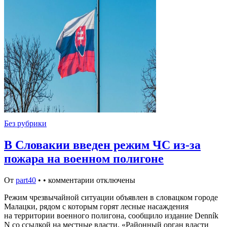
Без рубрики
В Словакии введен режим ЧС из-за
пожара на военном полигоне
От
part40
•
•
комментарии отключены
Режим чрезвычайной ситуации объявлен в словацком городе
Малацки, рядом с которым горят лесные насаждения
на территории военного полигона, сообщило издание Denník
N со ссылкой на местные власти. «Районный орган власти