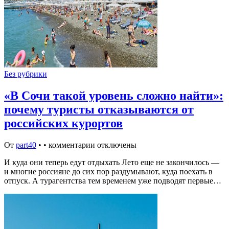
Без рубрики
«В Сочи такой уровень сложно найти»:
почему туристы отказываются от
российских курортов
От
part40
•
•
комментарии отключены
И куда они теперь едут отдыхать Лето еще не закончилось —
и многие россияне до сих пор раздумывают, куда поехать в
отпуск. А турагентства тем временем уже подводят первые…