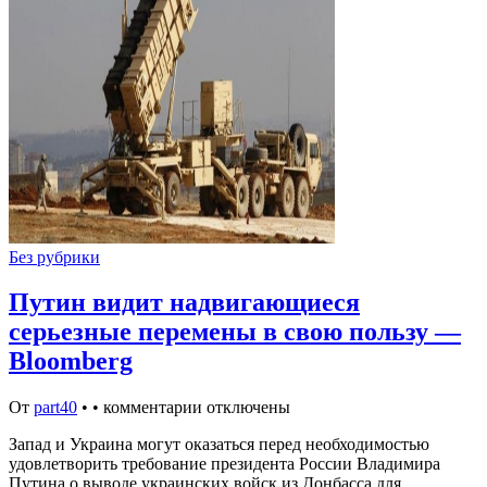
Без рубрики
Путин видит надвигающиеся
серьезные перемены в свою пользу —
Bloomberg
От
part40
•
•
комментарии отключены
Запад и Украина могут оказаться перед необходимостью
удовлетворить требование президента России Владимира
Путина о выводе украинских войск из Донбасса для