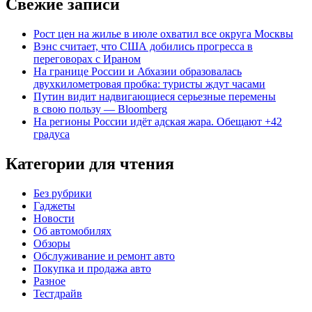
Свежие записи
Рост цен на жилье в июле охватил все округа Москвы
Вэнс считает, что США добились прогресса в
переговорах с Ираном
На границе России и Абхазии образовалась
двухкилометровая пробка: туристы ждут часами
Путин видит надвигающиеся серьезные перемены
в свою пользу — Bloomberg
На регионы России идёт адская жара. Обещают +42
градуса
Категории для чтения
Без рубрики
Гаджеты
Новости
Об автомобилях
Обзоры
Обслуживание и ремонт авто
Покупка и продажа авто
Разное
Тестдрайв