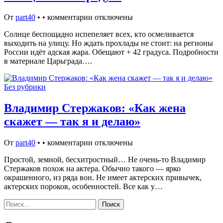
От
part40
•
•
комментарии отключены
Солнце беспощадно испепеляет всех, кто осмеливается
выходить на улицу. Но ждать прохлады не стоит: на регионы
России идёт адская жара. Обещают + 42 градуса. Подробности
в материале Царьграда….
Без рубрики
Владимир Стержаков: «Как жена
скажет — так я и делаю»
От
part40
•
•
комментарии отключены
Простой, земной, бесхитростный… Не очень-то Владимир
Стержаков похож на актера. Обычно такого — ярко
окрашенного, из ряда вон. Не имеет актерских привычек,
актерских пороков, особенностей. Все как у…
Найти: