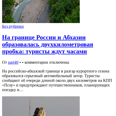
Без рубрики
На границе России и Абхазии
образовалась двухкилометровая
пробка: туристы ждут часами
От
part40
•
•
комментарии отключены
На российско-абхазской границе в разгар курортного сезона
образовался серьезный автомобильный затор. Туристы
сообщают об очереди длиной около двух километров на КПП
«Псоу» и предупреждают путешественников, планирующих
поездку в…