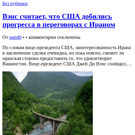
Без рубрики
Вэнс считает, что США добились
прогресса в переговорах с Ираном
От
part40
•
•
комментарии отключены
По словам вице-президента США, заинтересованность Ирана
в заключении сделки очевидна, но пока неясно, сможет ли
иранская сторона предоставить то, что удовлетворит
Вашингтон. Вице-президент США Джей Ди Вэнс сообщил,…