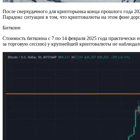
После сверхудачного для крипторынка конца прошлого года 202
Парадокс ситуации в том, что криптовалюты на этом фоне дор
Биткоин
Стоимость биткоина с 7 по 14 февраля 2025 года практически 
за торговую сессию) у крупнейшей криптовалюты не наблюдал