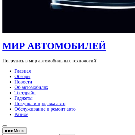
МИР АВТОМОБИЛЕЙ
Погрузись в мир автомобильных технологий!
Главная
Обзоры
Новости
Об автомобилях
Тестдрайв
Гаджеты
Покупка и продажа авто
Обслуживание и ремонт авто
Разное
Меню