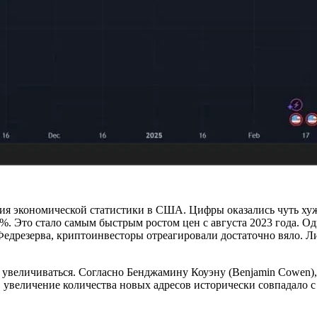
ция экономической статистики в США. Цифры оказались чуть х
5%. Это стало самым быстрым ростом цен с августа 2023 года. О
дрезерва, криптоинвесторы отреагировали достаточно вяло. Ли
увеличиваться. Согласно Бенджамину Коуэну (Benjamin Cowen), 
й, увеличение количества новых адресов исторически совпадало 