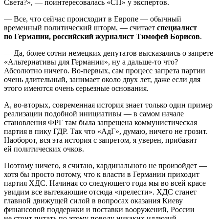
Света?», — поинтересовалась «СП» у экспертов.
— Все, что сейчас происходит в Европе — обычный
временный политический шторм, — считает
специалист
по Германии, российский журналист Тимофей Борисов
.
— Да, более сотни немецких депутатов высказались о запрете
«Альтернативы для Германии», ну а дальше-то что?
Абсолютно ничего. Во-первых, сам процесс запрета партии
очень длительный, занимает около двух лет, даже если для
этого имеются очень серьезные основания.
А, во-вторых, современная история знает только один пример
реализации подобной инициативы — в самом начале
становления ФРГ там была запрещена коммунистическая
партия в пику ГДР. Так что «АдГ», думаю, ничего не грозит.
Наоборот, вся эта история с запретом, я уверен, прибавит
ей политических очков.
Поэтому ничего, я считаю, кардинального не произойдет —
хотя бы просто потому, что к власти в Германии приходит
партия ХДС. Начиная со следующего года мы во всей красе
увидим все вытекающие отсюда «прелести». ХДС станет
главной движущей силой в вопросах оказания Киеву
финансовой поддержки и поставки вооружений, России
не стоит питать по этому поводу никаких иллюзий.