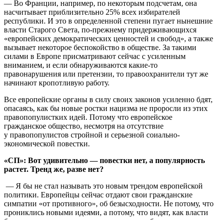
— Во Франции, например, по некоторым подсчетам, она
насчитывает приблизительно 25% всех избирателей
республики. И это в определенной степени пугает нынешние
власти Старого Света, по-прежнему придерживающихся
«европейских демократических ценностей и свобод», а также
вызывает некоторое беспокойство в обществе. За такими
силами в Европе присматривают сейчас с усиленным
вниманием, и если обнаруживаются какие-то
правонарушения или претензии, то правоохранители тут же
начинают кропотливую работу.
Все европейские органы в силу своих законов усиленно бдят,
опасаясь, как бы новые ростки нацизма не проросли из этих
правопопулистких идей. Потому что европейское
гражданское общество, несмотря на отсутствие
у правопопулистов стройной и серьезной соиально-
экономической повестки.
«СП»: Вот удивительно — повестки нет, а популярность
растет. Тренд же, разве нет?
— Я бы не стал называть это новым трендом европейской
политики. Европейцы сейчас отдают свои гражданские
симпатии «от противного», об безысходности. Не потому, что
прониклись новыми идеями, а потому, что видят, как власти