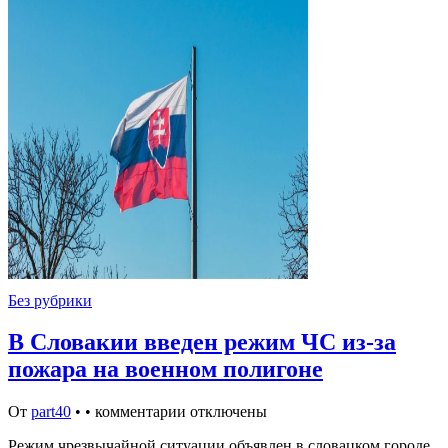
Без рубрики
В Словакии введен режим ЧС из-за
пожара на военном полигоне
От
part40
•
•
комментарии отключены
Режим чрезвычайной ситуации объявлен в словацком городе