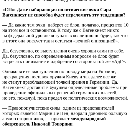
«СП»: Даже набирающая политические очки Сара
Вагенкнехт не способна будет переломить эту тенденцию?
— Да какие там очки, наберет ее блок, полагаю, процентов 10,
на этом все и остановится. К тому же с Вагенкнехт никто
на федеральной уровне вступать в коалицию не будет, так что
в итоге она рискует так и остаться «вечной оппозицией».
Да, безусловно, ее выступления очень хороши сами по себе.
Да, безусловно, по определенным вопросам ее блок будет
встречать понимание и одобрение со стороны той же «АдГ».
Однако все ее выступления по поводу мира на Украине,
прекращения поставок оружия Киеву и так далее все же
не станут преобладающей точкой зрения в Германии. Да,
Вагенкнехт доставит в будущем определенные проблемы при
проведении официальных решений германских властей,
но это, пожалуй, пока предел ее политических возможностей.
— Правопопулистские силы, одним из представителей
которых является Марин Ле Пен, набрали довольно большую
армию сторонников, — признает
международный
обозреватель Николай Топорнин
.