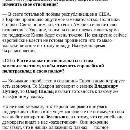
изменить свое отношение?
— В свете тотальной победы республиканцев в США,
в Европе произошло ощутимое замешательство. Политики
Старого Света понимают, что если Америка изменит свое
отношение к Украине, то им на своих плечах тащить ярмо
по поддержке Киева будет очень тяжело. Но конкретно сейчас
европейские власти не готовы произнести что-то мало-
мальски внятное по этому поводу. Им нужно время
на размышления.
«СП»: Россия может воспользоваться этим
замешательством, чтобы изменить европейский
политрасклад в свою пользу?
— Кое-какие «проблески в сознании» Европа демонстрирует,
есть звоночки. То Макрон заговорит о звонке
Владимиру
Путину
, то
Олаф Шольц
изъявит готовность к такому же
телефонному звонку.
Но не надо забывать, что Европа так рьяно кинулась
поддерживать Киев в текущем конфликте не потому, что она
так любит конкретно
Зеленского
, а потому, что европейские
демократы видят в нас «захватчиков». Они искренне
полагают, что в наших ближайших планах — полное