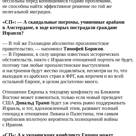
бессильны перед копившимися годами проблемами,
не способны найти эффективное решение по той же
нелегальной миграции.
«СП»: — А скандальные погромы, учиненные арабами
в Амстердаме, в ходе которых пострадали граждане
Израиля?
— В той же Голландии абсолютно просионистское
правительство, — напомнил
Тимофей Борисов
.
— В Германии, в силу широко известных исторических
обстоятельств, никто с Израилем отношений портить не будет,
поэтому там любые пропалестинские выступления
и настроения будут жестко подавляться, несмотря на то, что
выходцев из арабских стран в ФРГ, как впрочем и во всей
остальной Европе, в целом достаточно много.
Отношение Европы к текущему конфликту на Ближнем
Востоке может измениться, только если новый президент
США
Дональд Трамп
будет уж очень рьяно поддерживать
Израиль, и тот, вдохновленный этим, развяжет полный
геноцид в отношении Ливана и Палестины, тем самым
приблизив вплотную вероятность полноценной войны
с Ираном.
«СП»: А к украинскому конфликту Европа может