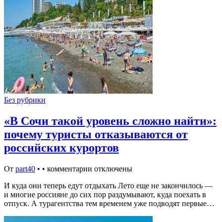
Без рубрики
«В Сочи такой уровень сложно найти»:
почему туристы отказываются от
российских курортов
От
part40
•
•
комментарии отключены
И куда они теперь едут отдыхать Лето еще не закончилось —
и многие россияне до сих пор раздумывают, куда поехать в
отпуск. А турагентства тем временем уже подводят первые…