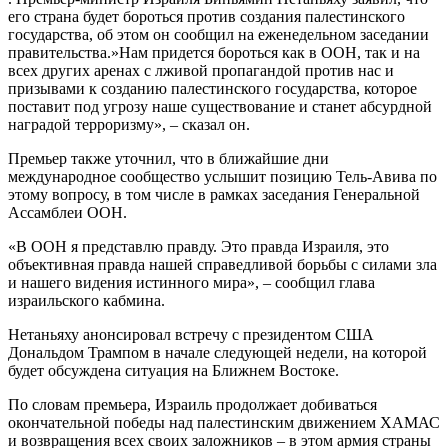
его страна будет бороться против создания палестинского
государства, об этом он сообщил на еженедельном заседании
правительства.»Нам придется бороться как в ООН, так и на
всех других аренах с лживой пропагандой против нас и
призывами к созданию палестинского государства, которое
поставит под угрозу наше существование и станет абсурдной
наградой терроризму», – сказал он.
Премьер также уточнил, что в ближайшие дни
международное сообщество услышит позицию Тель-Авива по
этому вопросу, в том числе в рамках заседания Генеральной
Ассамблеи ООН.
«В ООН я представлю правду. Это правда Израиля, это
объективная правда нашей справедливой борьбы с силами зла
и нашего видения истинного мира», – сообщил глава
израильского кабмина.
Нетаньяху анонсировал встречу с президентом США
Дональдом Трампом в начале следующей недели, на которой
будет обсуждена ситуация на Ближнем Востоке.
По словам премьера, Израиль продолжает добиваться
окончательной победы над палестинским движением ХАМАС
и возвращения всех своих заложников – в этом армия страны