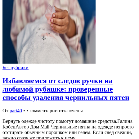
Без рубрики
Избавляемся от следов ручки на
любимой рубашке: проверенные
способы удаления чернильных пятен
От
part40
•
•
комментарии отключены
Вернуть одежде чистоту помогут домашние средства.Галина
КобецАвтор Дом Mail Чернильные пятна на одежде непросто
отстирать обычным порошком или гелем. Если след свежий,
важно сразу же приложить к нему…