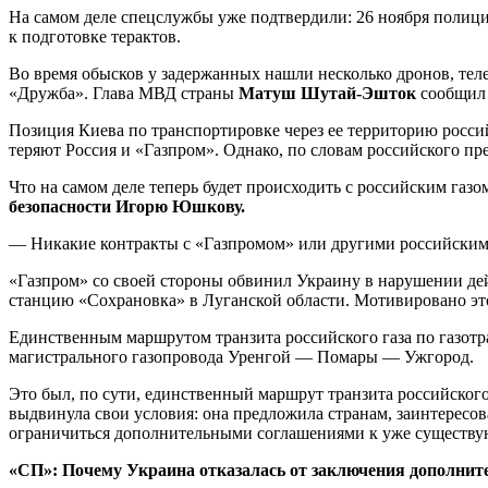
На самом деле спецслужбы уже подтвердили: 26 ноября полици
к подготовке терактов.
Во время обысков у задержанных нашли несколько дронов, те
«Дружба». Глава МВД страны
Матуш Шутай-Эшток
сообщил 
Позиция Киева по транспортировке через ее территорию российс
теряют Россия и «Газпром». Однако, по словам российского пр
Что на самом деле теперь будет происходить с российским газ
безопасности Игорю Юшкову.
— Никакие контракты с «Газпромом» или другими российскими
«Газпром» со своей стороны обвинил Украину в нарушении дейс
станцию «Сохрановка» в Луганской области. Мотивировано это 
Единственным маршрутом транзита российского газа по газотр
магистрального газопровода Уренгой — Помары — Ужгород.
Это был, по сути, единственный маршрут транзита российского
выдвинула свои условия: она предложила странам, заинтересов
ограничиться дополнительными соглашениями к уже существу
«СП»: Почему Украина отказалась от заключения дополните