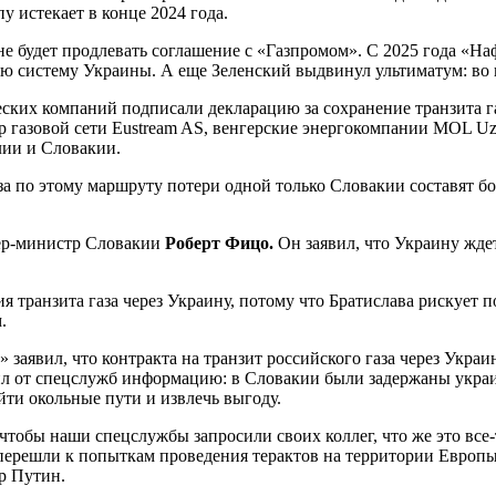
у истекает в конце 2024 года.
е будет продлевать соглашение с «Газпромом». С 2025 года «На
ую систему Украины. А еще Зеленский выдвинул ультиматум: во 
ских компаний подписали декларацию за сохранение транзита га
р газовой сети Eustream AS, венгерские энергокомпании MOL Uz
ии и Словакии.
аза по этому маршруту потери одной только Словакии составят б
ьер-министр Словакии
Роберт Фицо.
Он заявил, что Украину жде
 транзита газа через Украину, потому что Братислава рискует п
.
 заявил, что контракта на транзит российского газа через Украи
ил от спецслужб информацию: в Словакии были задержаны украи
айти окольные пути и извлечь выгоду.
тобы наши спецслужбы запросили своих коллег, что же это все-т
 перешли к попыткам проведения терактов на территории Европы
р Путин.