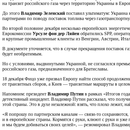
на транзит российского газа через территорию Украины в Европ
До этого
Владимир Зеленский
поставил ультиматум: Украина н
партнерами по поводу поставок топлива через газотранспортн
Во второй половине декабря несколько европейских энергетиче
Еврокомиссии
Урсуле фон дер Ляйен
обратились SPP, операто
и крупные промышленные клиенты из Венгрии, Австрии, Итал
В документе уточняется, что в случае прекращения поставок г
будет необратимым.
Но с условиями, выдвинутыми Украиной, не согласился прем
российского газа, предназначенного для Братиславы.
18 декабря Фицо уже призвал Европу найти способ продолжения
от транзитных сборов, а Киев — транзитные маршруты в целом
Напомним: президент
Владимир Путин
в рамках «Итогов года»
детективный инцидент. Владимир Путин рассказал, что получ
этой страны. Это в духе незалежной: взять, что плохо лежит, н
«Я попрошу по партнерским каналам — связи-то сохраняются, ч
и в европейские страны. Кормятся с руки, клюют с руки и уже
и мы будем добиваться своих целей», — резюмировал Владими