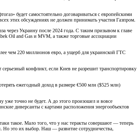
фтогаз» будет самостоятельно договариваться с европейскими
всех этих обсуждениях не должен принимать участия Газпром.
за через Украину после 2024 года. С таким призывом к главе
bek Oil and Gas и MVM, а также торговые ассоциации
олее чем 220 миллионов евро, а ущерб для украинской ГТС
т серьезный конфликт, если Киев не разрешит транспортировку
отерять ежегодный доход в размере €500 млн ($525 млн)
ну уже точно не будет. А до этого произошел и вовсе
нские диверсанты с картами расположения энергообъектов
аки такое. Мало того, что у нас теракты совершают — теперь
. Но это их выбор. Наш — развитие сотрудничества,