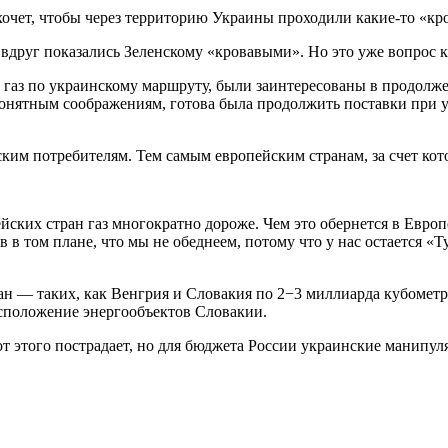
хочет, чтобы через территорию Украины проходили какие-то «кр
 вдруг показались Зеленскому «кровавыми». Но это уже вопрос к
 газ по украинскому маршруту, были заинтересованы в продолже
онятным соображениям, готова была продолжить поставки при 
ским потребителям. Тем самым европейским странам, за счет кот
ских стран газ многократно дороже. Чем это обернется в Европе
 в том плане, что мы не обеднеем, потому что у нас остается «
н — таких, как Венгрия и Словакия по 2−3 миллиарда кубометро
асположение энергообъектов Словакии.
 от этого пострадает, но для бюджета России украинские манипу