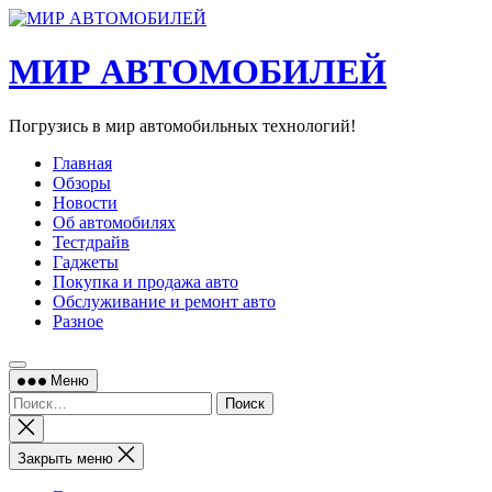
Перейти
к
содержимому
МИР АВТОМОБИЛЕЙ
Погрузись в мир автомобильных технологий!
Главная
Обзоры
Новости
Об автомобилях
Тестдрайв
Гаджеты
Покупка и продажа авто
Обслуживание и ремонт авто
Разное
Меню
Найти:
Закрыть
поиск
Закрыть меню