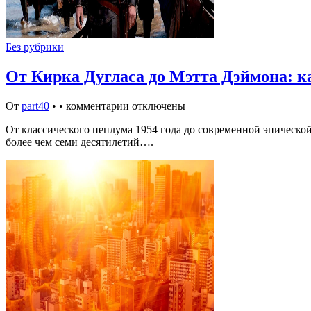
Без рубрики
От Кирка Дугласа до Мэтта Дэймона: к
От
part40
•
•
комментарии отключены
От классического пеплума 1954 года до современной эпической
более чем семи десятилетий….