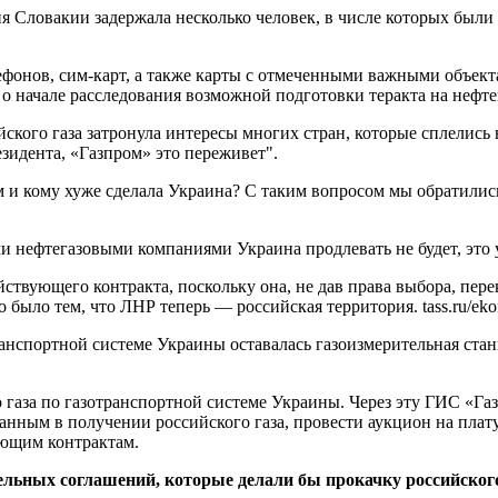
я Словакии задержала несколько человек, в числе которых были
лефонов, сим-карт, а также карты с отмеченными важными объе
о начале расследования возможной подготовки теракта на нефт
кого газа затронула интересы многих стран, которые сплелись в
езидента, «Газпром» это переживет".
ом и кому хуже сделала Украина? С таким вопросом мы обратилис
 нефтегазовыми компаниями Украина продлевать не будет, это 
твующего контракта, поскольку она, не дав права выбора, пере
было тем, что ЛНР теперь — российская территория. tass.ru/ek
анспортной системе Украины оставалась газоизмерительная стан
 газа по газотранспортной системе Украины. Через эту ГИС «Газ
анным в получении российского газа, провести аукцион на плат
ющим контрактам.
льных соглашений, которые делали бы прокачку российского