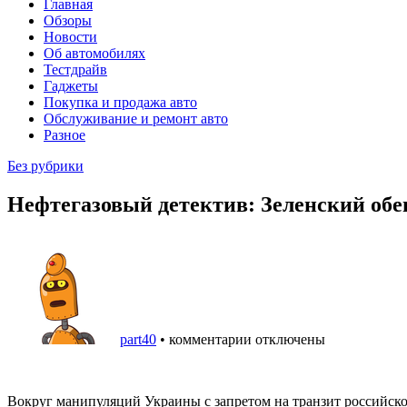
Главная
Обзоры
Новости
Об автомобилях
Тестдрайв
Гаджеты
Покупка и продажа авто
Обслуживание и ремонт авто
Разное
Без рубрики
Нефтегазовый детектив: Зеленский обещ
part40
•
комментарии отключены
Вокруг манипуляций Украины с запретом на транзит российског