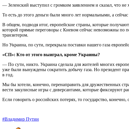
— Зеленский выступил с громким заявлением и сказал, что не 
То есть до этого деньги были много лет нормальными, а сейчас
В общем, подводя итог, европейские страны, которые получают
которой прямые переговоры с Киевом сейчас невозможны по п
транзитером.
Но Украина, по сути, перекрыла поставки нашего газа европей
«СП»: Кто от этого выиграл, кроме Украины?
— По сути, никто. Украина сделала для жителей многих европей
уже были вынуждены сократить добычу газа. Но президент прав
в год.
Мы бы хотели, конечно, перенаправить для дружественных стра
вести закулисные игры с диверсантами, которые фиксируют р
Если говорить о российских потерях, то государство, конечно,
#Владимир Путин