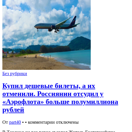
Без рубрики
Купил дешевые билеты, а их
отменили. Россиянин отсудил у
«Аэрофлота» больше полумиллиона
рублей
От
part40
•
•
комментарии отключены