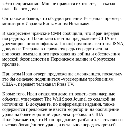
«Это неприемлемо. Мне не нравится их ответ», — сказал
глава Белого дома.
Он также добавил, что обсудил решение Тегерана с премьер-
министром Израиля Биньямином Нетаньяху.
В воскресенье иранские СМИ сообщили, что Иран передал
посреднику от Пакистана ответ на предложение США по
урегулированию конфликта. По информации агентства ISNA,
документ Тегерана в первую очередь сосредоточен на
вопросах немедленного прекращения войны и обеспечения
морской безопасности в Персидском заливе и Ормузском
проливе.
При этом Иран отверг предложение американцев, поскольку
это бы означало подчиниться «чрезмерным требованиям
США», передаёт телеканал Press TV.
Кроме того, Иран отказался демонтировать свои ядерные
объекты, утверждает The Wall Street Journal со ссылкой на
источники. В документе, по информации издания, также
содержится предложение ввести мораторий на обогащение
урана на более короткий срок, чем требовали США.
Подчёркивается, что Иран предлагает разбавить часть своего
высокообогащённого урана, а остальное передать третьей