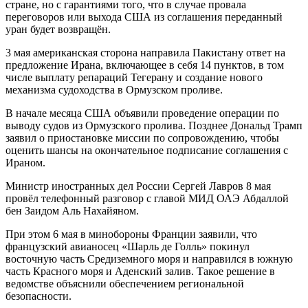
стране, но с гарантиями того, что в случае провала
переговоров или выхода США из соглашения переданный
уран будет возвращён.
3 мая американская сторона направила Пакистану ответ на
предложение Ирана, включающее в себя 14 пунктов, в том
числе выплату репараций Тегерану и создание нового
механизма судоходства в Ормузском проливе.
В начале месяца США объявили проведение операции по
выводу судов из Ормузского пролива. Позднее Дональд Трамп
заявил о приостановке миссии по сопровождению, чтобы
оценить шансы на окончательное подписание соглашения с
Ираном.
Министр иностранных дел России Сергей Лавров 8 мая
провёл телефонный разговор с главой МИД ОАЭ Абдаллой
бен Заидом Аль Нахайяном.
При этом 6 мая в минобороны Франции заявили, что
французский авианосец «Шарль де Голль» покинул
восточную часть Средиземного моря и направился в южную
часть Красного моря и Аденский залив. Такое решение в
ведомстве объяснили обеспечением региональной
безопасности.