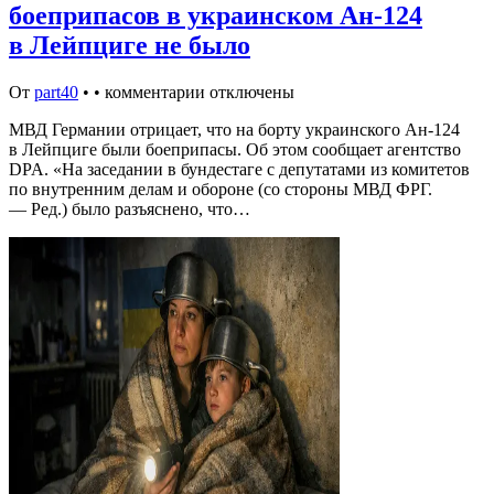
боеприпасов в украинском Ан-124
в Лейпциге не было
От
part40
•
•
комментарии отключены
МВД Германии отрицает, что на борту украинского Ан-124
в Лейпциге были боеприпасы. Об этом сообщает агентство
DPA. «На заседании в бундестаге с депутатами из комитетов
по внутренним делам и обороне (со стороны МВД ФРГ.
— Ред.) было разъяснено, что…