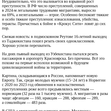
Неудивительно, что это выливается во взрывной рост
преступности. В РФ число преступлений, совершенных
в 2024-м легальными трудовыми мигрантами, выросло
на 69%, а нелегальными — втрое. Особенно беспокоят тяжкие
и особо тяжкие преступления: изнасилования, убийства,
теракты. Причастных к бойне в «Крокус Сити» ловят до сих
пор.
Свежая новость: в подмосковном Реутове 16-летний выходец
из Таджикистана пошел резать своих одноклассников.
Хорошо успели перехватить.
На днях пьяный выходец из Узбекистана пытался резать
пассажиров в аэропорту Красноярска. Без причины. Всё это
похоже на первые всполохи возможной в будущем
цивилизационной войны за территорию.
Картина, складывающаяся в России, напоминает новую
Европу. Так, среди молодых мужчин (15−24 лет) в Норвегии
с 2020 по 2023 год обвинения в насильственных
преступлениях реже всего предъявлялись местным —
норвежцам (32 раза на 1 тысячу мужчин). А мигрантам в разы
чаще: афганцам — 160, иракцам — 288, эфиопам — 289,
а сомалийцам — 483 раза.
В США с миграцией не намного лучше. Миллионы