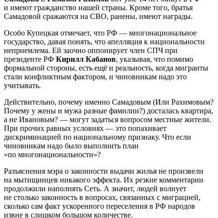
и имеют гражданство нашей страны. Кроме того, братья
Самадовой сражаются на СВО, ранены, имеют награды.
Особо Купецкая отмечает, что РФ — многонациональное
государство, давая понять, что апелляция к национальности
неприемлема. Ей заочно оппонирует член СПЧ при
президенте РФ
Кирилл Кабанов
, указывая, что помимо
формальной стороны, есть ещё и реальность, когда мигранты
стали конфликтным фактором, и чиновникам надо это
учитывать.
Действительно, почему именно Самадовым (Или Рахимовым?
Почему у жены и мужа разные фамилии?) досталась квартира,
а не Ивановым? — могут задаться вопросом местные жители.
При прочих равных условиях — это попахивает
дискриминацией по национальному признаку. Что если
чиновникам надо было выполнить план
«по многонациональности»?
Разъяснения мэра о законности выдачи жилья не произвели
на мытищинцев никакого эффекта. Их резкие комментарии
продолжили наполнять Сеть. А значит, людей волнует
не столько законность в вопросах, связанных с миграцией,
сколько сам факт ускоренного переселения в РФ народов
извне в слишком большом количестве.