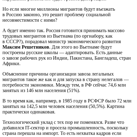
Но если многие миллионы мигрантов будут въезжать
в Россию законно, это решит проблему социальной
несовместимости с ними?
А будет именно так. Россия готовится принимать массово
трудовых мигрантов из Вьетнама (по оргнабору, как
в СССР?), порадовал министр экономического развития
Максим Решетников
. Для этого во Вьетнаме будут
построены русские школы — адаптировать. Есть данные
о завозе рабочих рук из Индии, Пакистана, Бангладеш, стран
Африки.
Объяснение причины организации завоза легальных
мигрантов такое же как и для запуска в страну нелегалов —
потребности экономики. Между тем, в РФ сейчас 74,6 млн
занятых из 146 млн населения (51%).
В то время как, например, в 1985 году в РСФСР было 72 млн
занятых на 142,5 млн человек населения (50,5%). Картина
практически одинаковая.
Технологический уклад с тех пор не поменялся. Разве что
добавился IT-сектор и просела промышленность, поскольку
страна перешла на импорт. То есть нехватка кадров если