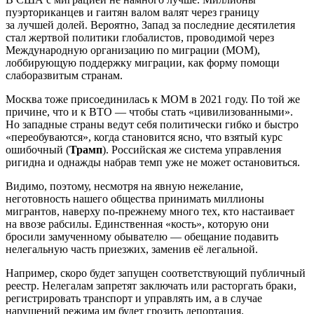
пуэрториканцев и гаитян валом валят через границу
за лучшей долей. Вероятно, Запад за последние десятилетия
стал жертвой политики глобалистов, проводимой через
Международную организацию по миграции (МОМ),
лоббирующую поддержку миграции, как форму помощи
слаборазвитым странам.
Москва тоже присоединилась к МОМ в 2021 году. По той же
причине, что и к ВТО — чтобы стать «цивилизованными».
Но западные страны ведут себя политически гибко и быстро
«переобуваются», когда становится ясно, что взятый курс
ошибочный (
Трамп
). Российская же система управления
ригидна и однажды набрав темп уже не может остановиться.
Видимо, поэтому, несмотря на явную нежелание,
неготовность нашего общества принимать миллионы
мигрантов, наверху по-прежнему много тех, кто настаивает
на ввозе рабсилы. Единственная «кость», которую они
бросили замученному обывателю — обещание подавить
нелегальную часть приезжих, заменив её легальной.
Например, скоро будет запущен соответствующий публичный
реестр. Нелегалам запретят заключать или расторгать браки,
регистрировать транспорт и управлять им, а в случае
нарушений режима им будет грозить депортация.