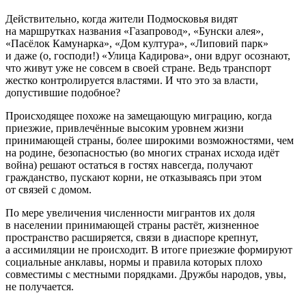
Действительно, когда жители Подмосковья видят
на маршрутках названия «Газапровод», «Бунски алея»,
«Пасёлок Камунарка», «Дом култура», «Липовий парк»
и даже (о, господи!) «Улица Кадирова», они вдруг осознают,
что живут уже не совсем в своей стране. Ведь транспорт
жестко контролируется властями. И что это за власти,
допустившие подобное?
Происходящее похоже на замещающую миграцию, когда
приезжие, привлечённые высоким уровнем жизни
принимающей страны, более широкими возможностями, чем
на родине, безопасностью (во многих странах исхода идёт
война) решают остаться в гостях навсегда, получают
гражданство, пускают корни, не отказываясь при этом
от связей с домом.
По мере увеличения численности мигрантов их доля
в населении принимающей страны растёт, жизненное
пространство расширяется, связи в диаспоре крепнут,
а ассимиляции не происходит. В итоге приезжие формируют
социальные анклавы, нормы и правила которых плохо
совместимы с местными порядками. Дружбы народов, увы,
не получается.