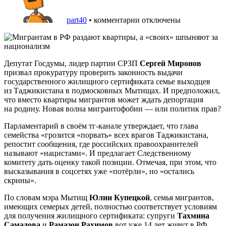
part40
•
комментарии отключены
Депутат Госдумы, лидер партии СРЗП
Сергей Миронов
призвал прокуратуру проверить законность выдачи
государственного жилищного сертификата семье выходцев
из Таджикистана в подмосковных Мытищах. И предположил,
что вместо квартиры мигрантов может ждать депортация
на родину. Новая волна мигрантофобии — или политик прав?
Парламентарий в своём тг-канале утверждает, что глава
семейства «грозится «порвать» всех врагов Таджикистана,
репостит сообщения, где российских правоохранителей
называют «нацистами». И предлагает Следственному
комитету дать оценку такой позиции. Отмечая, при этом, что
высказывания в соцсетях уже «потёрли», но «остались
скрины».
По словам мэра Мытищ
Юлии Купецкой
, семья мигрантов,
имеющих семерых детей, полностью соответствует условиям
для получения жилищного сертификата: супруги
Тахмина
Самадова
и
Рамазон Рахимов
вот уже 14 лет живут в РФ