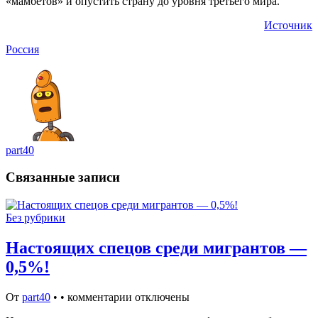
«мамбетов» и опустить страну до уровня третьего мира.
Источник
Россия
part40
Связанные записи
Без рубрики
Настоящих спецов среди мигрантов —
0,5%!
От
part40
•
•
комментарии отключены