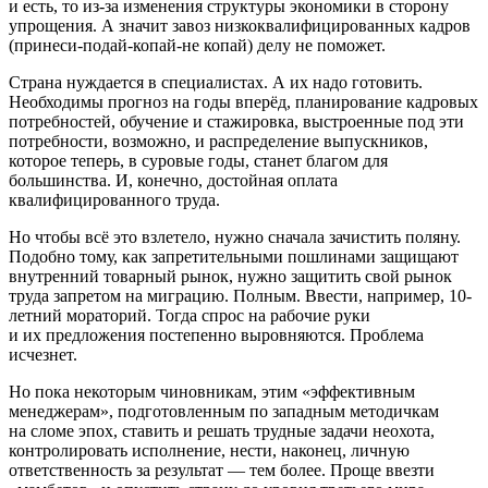
и есть, то из-за изменения структуры экономики в сторону
упрощения. А значит завоз низкоквалифицированных кадров
(принеси-подай-копай-не копай) делу не поможет.
Страна нуждается в специалистах. А их надо готовить.
Необходимы прогноз на годы вперёд, планирование кадровых
потребностей, обучение и стажировка, выстроенные под эти
потребности, возможно, и распределение выпускников,
которое теперь, в суровые годы, станет благом для
большинства. И, конечно, достойная оплата
квалифицированного труда.
Но чтобы всё это взлетело, нужно сначала зачистить поляну.
Подобно тому, как запретительными пошлинами защищают
внутренний товарный рынок, нужно защитить свой рынок
труда запретом на миграцию. Полным. Ввести, например, 10-
летний мораторий. Тогда спрос на рабочие руки
и их предложения постепенно выровняются. Проблема
исчезнет.
Но пока некоторым чиновникам, этим «эффективным
менеджерам», подготовленным по западным методичкам
на сломе эпох, ставить и решать трудные задачи неохота,
контролировать исполнение, нести, наконец, личную
ответственность за результат — тем более. Проще ввезти