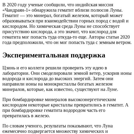
В 2020 году ученые сообщили, что индийская миссия
«Чандраян-1» обнаружила гематит вблизи полюсов Луны.
Гематит — это минерал, богатый железом, который может
образовываться при взаимодействии горных пород с водой и
кислородом. Но химическая среда Луны не способствует
присутствию кислорода, а это значит, что кислород для
гематита мог попасть туда откуда-то еще. Авторы статьи 2020
года предположили, что он мог попасть туда с земным ветром.
Экспериментальная поддержка
Цзинь и его коллеги решили проверить эту идею в
лаборатории. Они смоделировали земной ветер, ускорив ионы
водорода и кислорода до высоких энергий. Затем они
направили ионы на монокристаллы богатых железом
минералов, которые, как известно, существуют на Луне.
При бомбардировке минералов высокоэнергетическим
кислородом некоторые кристаллы превратились в гематит. А
при бомбардировке гематита водородом часть его
превратилась в железо.
По словам ученого, результаты показывают, что Луна
ежемесячно подвергается множеству химических и