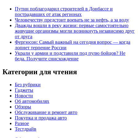
Путин поблагодарил строителей в Донбассе и
пострадавших от атак регионах
Человечеству предстоит воевать не за нефть, а за воду
Дважды вошли в реку жизни: первые самостоятельно
живущие организмы могли возникнуть независимо друг
от друга
Фергюсон: Самый важный на сегодня вопрос — когда
лопнет терпение России
Украли у армии и подставили под пулю бойцов? Не
беда. Получите снисхождение
Категории для чтения
Без рубрики
Гаджеты
Новости
Об автомобилях
Обзоры
Обслуживание и ремонт авто
Покупка и продажа авто
Разное
Тестдрайв