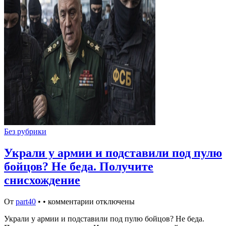
Без рубрики
Украли у армии и подставили под пулю
бойцов? Не беда. Получите
снисхождение
От
part40
•
•
комментарии отключены
Украли у армии и подставили под пулю бойцов? Не беда.