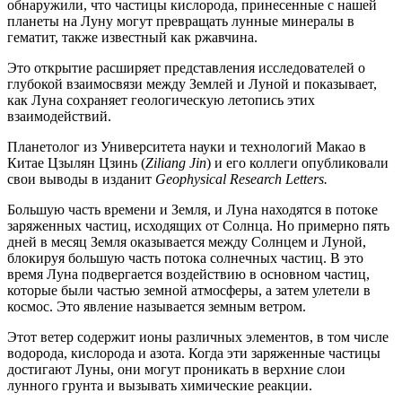
обнаружили, что частицы кислорода, принесенные с нашей
планеты на Луну могут превращать лунные минералы в
гематит, также известный как ржавчина.
Это открытие расширяет представления исследователей о
глубокой взаимосвязи между Землей и Луной и показывает,
как Луна сохраняет геологическую летопись этих
взаимодействий.
Планетолог из Университета науки и технологий Макао в
Китае Цзылян Цзинь (
Ziliang Jin
) и его коллеги опубликовали
свои выводы в изданит
Geophysical Research Letters.
Большую часть времени и Земля, и Луна находятся в потоке
заряженных частиц, исходящих от Солнца. Но примерно пять
дней в месяц Земля оказывается между Солнцем и Луной,
блокируя большую часть потока солнечных частиц. В это
время Луна подвергается воздействию в основном частиц,
которые были частью земной атмосферы, а затем улетели в
космос. Это явление называется земным ветром.
Этот ветер содержит ионы различных элементов, в том числе
водорода, кислорода и азота. Когда эти заряженные частицы
достигают Луны, они могут проникать в верхние слои
лунного грунта и вызывать химические реакции.