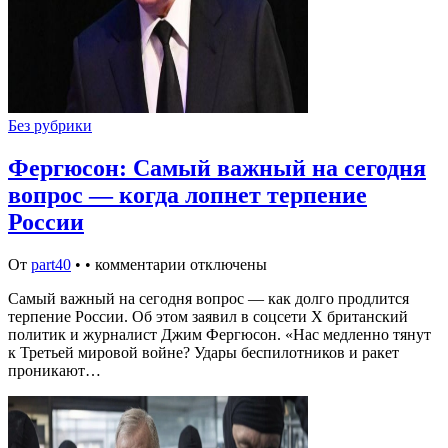
Без рубрики
Фергюсон: Самый важный на сегодня
вопрос — когда лопнет терпение
России
От
part40
•
•
комментарии отключены
Самый важный на сегодня вопрос — как долго продлится
терпение России. Об этом заявил в соцсети Х британский
политик и журналист Джим Фергюсон. «Нас медленно тянут
к Третьей мировой войне? Удары беспилотников и ракет
проникают…