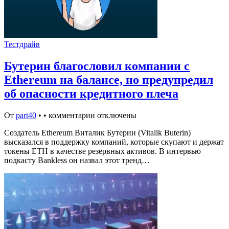
Тестдрайв
Бутерин благословил компании с
Ethereum на балансе, но предупредил
об опасности кредитного плеча
От
part40
•
•
комментарии отключены
Создатель Ethereum Виталик Бутерин (Vitalik Buterin)
высказался в поддержку компаний, которые скупают и держат
токены ETH в качестве резервных активов. В интервью
подкасту Bankless он назвал этот тренд…