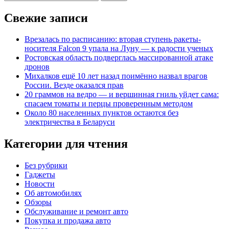
Свежие записи
Врезалась по расписанию: вторая ступень ракеты-
носителя Falcon 9 упала на Луну — к радости ученых
Ростовская область подверглась массированной атаке
дронов
Михалков ещё 10 лет назад поимённо назвал врагов
России. Везде оказался прав
20 граммов на ведро — и вершинная гниль уйдет сама:
спасаем томаты и перцы проверенным методом
Около 80 населенных пунктов остаются без
электричества в Беларуси
Категории для чтения
Без рубрики
Гаджеты
Новости
Об автомобилях
Обзоры
Обслуживание и ремонт авто
Покупка и продажа авто