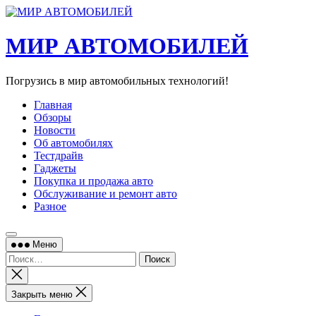
Перейти
к
содержимому
МИР АВТОМОБИЛЕЙ
Погрузись в мир автомобильных технологий!
Главная
Обзоры
Новости
Об автомобилях
Тестдрайв
Гаджеты
Покупка и продажа авто
Обслуживание и ремонт авто
Разное
Меню
Найти:
Закрыть
поиск
Закрыть меню