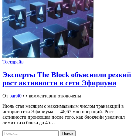
Тестдрайв
Эксперты The Block объяснили резкий
рост активности в сети Эфириума
От
part40
•
•
комментарии отключены
Июль стал месяцем с максимальным числом транзакций в
истории сети Эфириума — 46,67 млн операций. Рост
активности произошел после того, как блокчейн увеличил
лимит газа блока до 45…
Найти: