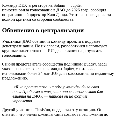
Команда DEX-агрегатора на Solana — Jupiter —
приостановила голосование в ДАО до 2026 года, сообщил
операционный директор Каш Данда. Этот шаг последовал за
волной критики со стороны сообщества.
Обвинения в централизации
Участники ДАО обвинили команду проекта в подрыве
децентрализации. По их словам, разработчики используют
крупные пакеты токенов JUP для влияния на результаты
голосований.
6 июня представитель сообщества под ником BuddyChaddi
указал на кошелек члена команды Jupiter, с которого
использовали более 24 млн JUP для голосования по недавнему
предложению.
«Я не против того, чтобы у команды была своя
доля. Проблема в том, что она слишком велика для
влияния на ДАО», —
написал
он на форуме
управления.
Другой участник, Thisisfun, поддержал эту позицию. Он
отметил, что члены команды сами создают предложения по