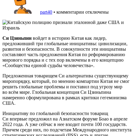
part40
•
комментарии отключены
Си Цзиньпин
войдет в историю Китая как лидер,
предложивший три глобальные инициативы: цивилизации,
развития и безопасности. В совокупности эти инициативы
составляют часть предложения Китая по реформированию
мирового порядка и с тех пор включены в его концепцию
«Сообщества единой судьбы человечества».
Предложенная товарищем Си альтернатива существующему
миропорядку, который, по мнению компартии Китая не смог
решить глобальные проблемы и поставил под угрозу мир
во всём мире. Глобальная концепция Си Цзиньпина
намеренно сформулирована в рамках критики гегемонизма
США.
Инициативу по глобальной безопасности товарищ
Си впервые предложил на Азиатском форуме Боао в апреле
2022 года. А уже сейчас в нее входит почти 100 государств.
Причем среди них, по подсчетам Международного института
стратегических исследований (IISS), есть и другие