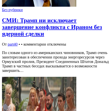
Без рубрики
СМИ: Трамп ни исключает
завершение конфликта с Ираном без
ядерной сделки
От
part40
•
•
комментарии отключены
По словам одного из американских чиновников, Трамп очень
заинтересован в обеспечении прохода энергоресурсов через
Ормузский пролив, Президент Соединенных Штатов Дональд
Трамп в частных беседах высказывается о возможности
завершить…