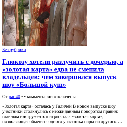
Без рубрики
Глюкозу хотели разлучить с дочерью, а
«золотая карта» едва не сменила
владельцев: чем завершился выпуск
шоу «Большой куш»
От
part40
•
•
комментарии отключены
«Золотая карта» осталась у Галичей В новом выпуске шоу
участники столкнулись с неожиданным поворотом правил:
главным инструментом игры стала «золотая карта»,
позволяющая обменять одного участника пары на другого….