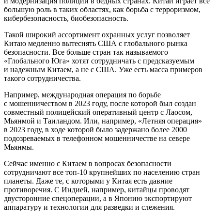
и модернизация полиции в бедных странах. Китай играет все
большую роль в таких областях, как борьба с терроризмом,
кибербезопасность, биобезопасность.
Такой широкий ассортимент охранных услуг позволяет
Китаю медленно вытеснять США с глобального рынка
безопасности. Все больше стран так называемого
«Глобального Юга» хотят сотрудничать с предсказуемым
и надежным Китаем, а не с США. Уже есть масса примеров
такого сотрудничества.
Например, международная операция по борьбе
с мошенничеством в 2023 году, после которой был создан
совместный полицейский оперативный центр с Лаосом,
Мьянмой и Таиландом. Или, например, «Летняя операция»
в 2023 году, в ходе которой было задержано более 2000
подозреваемых в телефонном мошенничестве на севере
Мьянмы.
Сейчас именно с Китаем в вопросах безопасности
сотрудничают все топ-10 крупнейших по населению стран
планеты. Даже те, с которыми у Китая есть давние
противоречия. С Индией, например, китайцы проводят
двусторонние спецоперации, а в Японию экспортируют
аппаратуру и технологии для разведки и слежения.