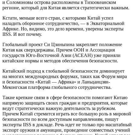
и Соломоновы острова расположены в Тихоокеанском
регионе, который для Китая является стратегически важным.
Кстати, меньше всего стран, с которыми Китай успел
наладить оборонное сотрудничество, — в Экваториальной
Африке. Но, видимо, это дело времени, уверены эксперты
IISS. И вот почему.
Глобальный проект Си Цзиньпина закрепляет положение
Китая как сверхдержавы. Причем ООН и Ассоциация
государств Юго-Восточной Азии (АСЕАН) уже приняли
китайские нормы и методов обеспечения безопасности.
Китайский подход к глобальной безопасности доминирует
на многих международных форумах, таких как Форум мира
и безопасности «Китай — Африка» и Ланьцанцзян-
Меконгская платформа глобального сотрудничества.
Такие крепкие связи в сфере безопасности помогают Китаю
напрямую защищать своих граждан и предприятия, которые
ведут стратегически важную деятельность за рубежом.
Причем Китай стремится играть все большую роль в мировой
безопасности по всем доступным направлениям, пишут
эксперты IISS в докладе. Речь идет не только про масштабный
экспорт оружия и амуниции, проведение совместных учений