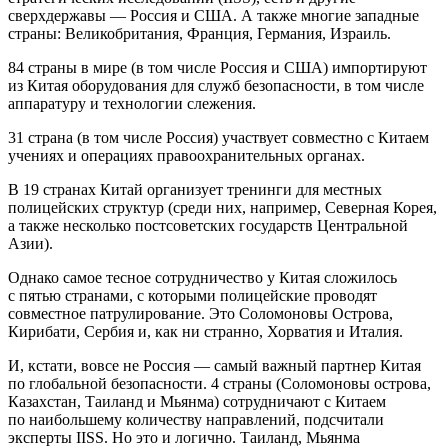
сверхдержавы — Россия и США. А также многие западные
страны: Великобритания, Франция, Германия, Израиль.
84 страны в мире (в том числе Россия и США) импортируют
из Китая оборудования для служб безопасности, в том числе
аппаратуру и технологии слежения.
31 страна (в том числе Россия) участвует совместно с Китаем
учениях и операциях правоохранительных органах.
В 19 странах Китай организует тренинги для местных
полицейских структур (среди них, например, Северная Корея,
а также несколько постсоветских государств Центральной
Азии).
Однако самое тесное сотрудничество у Китая сложилось
с пятью странами, с которыми полицейские проводят
совместное патрулирование. Это Соломоновы Острова,
Кирибати, Сербия и, как ни странно, Хорватия и Италия.
И, кстати, вовсе не Россия — самый важный партнер Китая
по глобальной безопасности. 4 страны (Соломоновы острова,
Казахстан, Таиланд и Мьянма) сотрудничают с Китаем
по наибольшему количеству направлений, подсчитали
эксперты IISS. Но это и логично. Таиланд, Мьянма