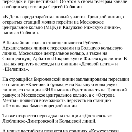
пересадок и три вестибюля. Об этом в своем телеграм-канале
сообщил мэр столицы Сергей Собянин.
«В День города заработал новый участок Троицкой линии, с
открытых станций можно перейти на Московское
центральное кольцо (МЦК) и Калужско-Рижскую линию»,—
написал Собянин.
В ближайшие годы в столице появится Рублево-
Архангельская линия с переходами на Большую кольцевую
линию, Московское центральное кольцо, а также на
Солнцевскую, Арбатско-Покровскую и Филевскую линии. В
планах вернуть переходы на станции «Деловой центр» и
«Шелепиха».
На строящейся Бирюлевской линии запланированы пересадки
со станции «Кленовый бульвар» на Большую кольцевую
линию, со станции «ЗИЛ» можно будет попасть на Троицкий
радиус и Московское центральное кольцо, а с «Острова
Мечты» появится возможность пересесть на станцию
«Технопарк» Замоскворецкой линии.
Также откроется пересадка на станции «Достоевская»
Люблинско-Дмитровской и Кольцевой линий.
А новые вестибюли появятся на станциях «Кожуховская»,