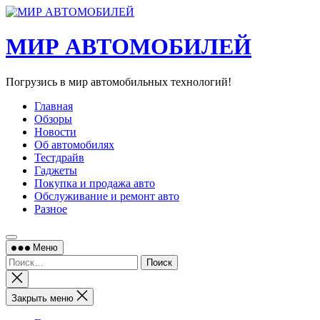
Перейти
к
содержимому
МИР АВТОМОБИЛЕЙ
Погрузись в мир автомобильных технологий!
Главная
Обзоры
Новости
Об автомобилях
Тестдрайв
Гаджеты
Покупка и продажа авто
Обслуживание и ремонт авто
Разное
Меню
Найти:
Закрыть
поиск
Закрыть меню