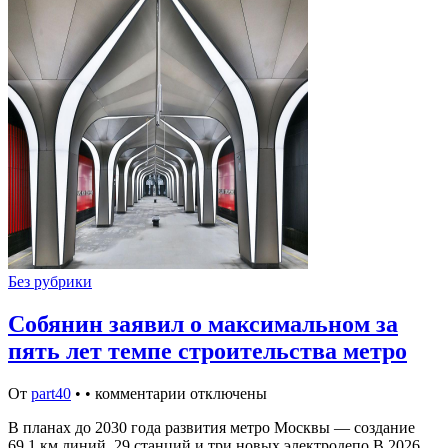
Без рубрики
Собянин заявил о максимальном за
пять лет темпе строительства метро
От
part40
•
•
комментарии отключены
В планах до 2030 года развития метро Москвы — создание
69,1 км линий, 29 станций и три новых электродепо В 2026