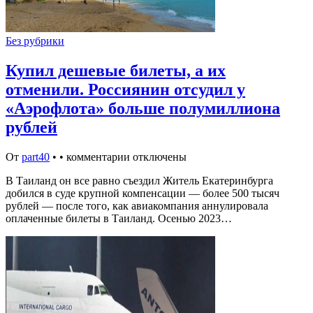
Без рубрики
Купил дешевые билеты, а их
отменили. Россиянин отсудил у
«Аэрофлота» больше полумиллиона
рублей
От
part40
•
•
комментарии отключены
В Таиланд он все равно съездил Житель Екатеринбурга
добился в суде крупной компенсации — более 500 тысяч
рублей — после того, как авиакомпания аннулировала
оплаченные билеты в Таиланд. Осенью 2023…