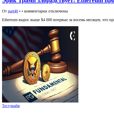
Эрик Трамп злорадствует: Ethereum про
От
part40
•
•
комментарии отключены
Ethereum вырос выше $4 000 впервые за восемь месяцев, что п
Тестдрайв