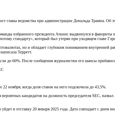
ст главы ведомства при администрации Дональда Трампа. Об эт
манды избранного президента Аткинс выдвинулся в фавориты из-
олотому стандарту», который был утерян при уходящем главе Гэ
риптовалютах, но и обладает глубоким пониманием внутренней р
написала Терретт.
осли до 60%. После сообщения журналистки его шансы прибавили
22 ноября, когда доля ставок на него подскочила до 43,5%.
дая вероятных кандидатов на должность председателя SEC, назв
уйдет в отставку 20 января 2025 года. Дата совпадает с днем 