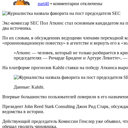
part40
•
комментарии отключены
Экс-комиссар SEC Пол Аткинс стал основным кандидатом на по
два источника.
По их словам, в обсуждениях ведущими членами переходной ко
«проинновационную повестку» в агентстве и вернуть его к «з
«Аткинс — человек, который не только разбирается в к
председателях — Ричарде Бридене и Артуре Левитте», — 
На платформе прогнозов Kalshi ставки на победу Аткинса выр
Данные: Kalshi.
Впервые большинство пользователей поверили в его назначение 
Президент John Reed Stark Consulting Джон Рид Старк, обсуж
ведомства в истории.
Действующий председатель Комиссии Генслер уже объявил, что 
обещал уволить чиновника.