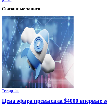
Связанные записи
Тестдрайв
Цена эфира превысила $4000 впервые за