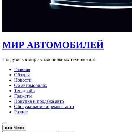
МИР АВТОМОБИЛЕЙ
Погрузись в мир автомобильных технологий!
Главная
Обзоры
Новости
Об автомобилях
Тестдрайв
Гаджеты
Покупка и продажа авто
Обслуживание и ремонт авто
Разное
Меню