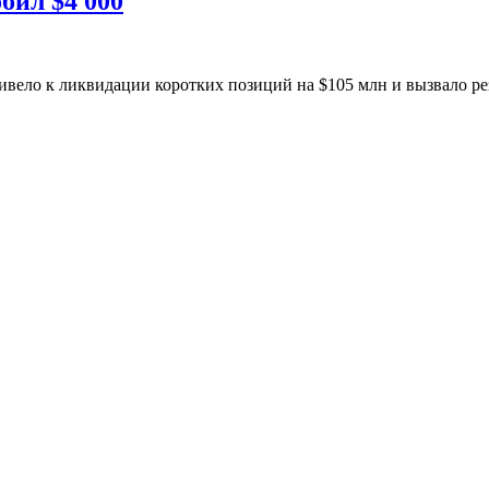
бил $4 000
ривело к ликвидации коротких позиций на $105 млн и вызвало р