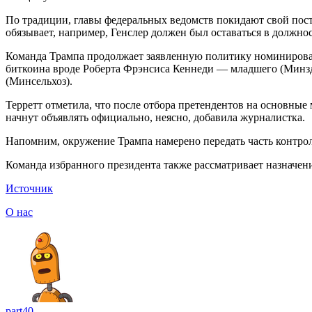
По традиции, главы федеральных ведомств покидают свой пост
обязывает, например, Генслер должен был оставаться в должнос
Команда Трампа продолжает заявленную политику номинирова
биткоина вроде Роберта Фрэнсиса Кеннеди — младшего (Минз
(Минсельхоз).
Терретт отметила, что после отбора претендентов на основные
начнут объявлять официально, неясно, добавила журналистка.
Напомним, окружение Трампа намерено передать часть контрол
Команда избранного президента также рассматривает назначе
Источник
О нас
part40