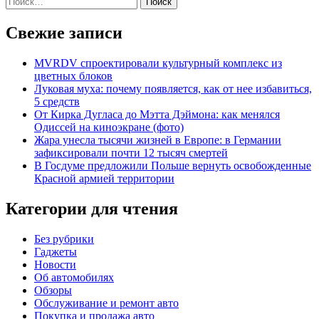
Свежие записи
MVRDV спроектировали культурный комплекс из
цветных блоков
Луковая муха: почему появляется, как от нее избавиться,
5 средств
От Кирка Дугласа до Мэтта Дэймона: как менялся
Одиссей на киноэкране (фото)
Жара унесла тысячи жизней в Европе: в Германии
зафиксировали почти 12 тысяч смертей
В Госдуме предложили Польше вернуть освобожденные
Красной армией территории
Категории для чтения
Без рубрики
Гаджеты
Новости
Об автомобилях
Обзоры
Обслуживание и ремонт авто
Покупка и продажа авто