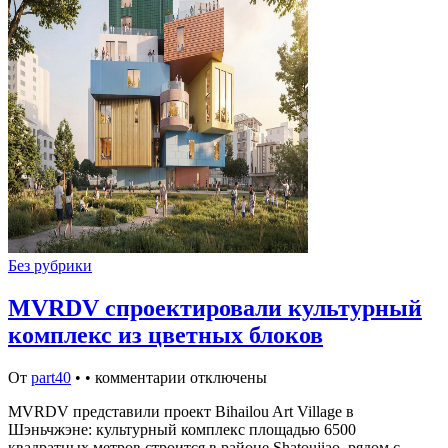
Без рубрики
MVRDV спроектировали культурный
комплекс из цветных блоков
От
part40
•
•
комментарии отключены
MVRDV представили проект Bihailou Art Village в
Шэньчжэне: культурный комплекс площадью 6500
квадратных метров строится в районе Shatoujiao, рядом с