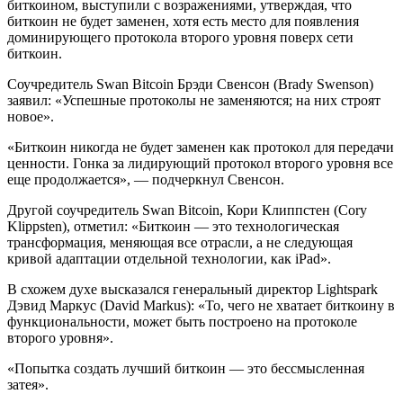
биткоином, выступили с возражениями, утверждая, что
биткоин не будет заменен, хотя есть место для появления
доминирующего протокола второго уровня поверх сети
биткоин.
Соучредитель Swan Bitcoin Брэди Свенсон (Brady Swenson)
заявил: «Успешные протоколы не заменяются; на них строят
новое».
«Биткоин никогда не будет заменен как протокол для передачи
ценности. Гонка за лидирующий протокол второго уровня все
еще продолжается», — подчеркнул Свенсон.
Другой соучредитель Swan Bitcoin, Кори Клиппстен (Cory
Klippsten), отметил: «Биткоин — это технологическая
трансформация, меняющая все отрасли, а не следующая
кривой адаптации отдельной технологии, как iPad».
В схожем духе высказался генеральный директор Lightspark
Дэвид Маркус (David Markus): «То, чего не хватает биткоину в
функциональности, может быть построено на протоколе
второго уровня».
«Попытка создать лучший биткоин — это бессмысленная
затея».