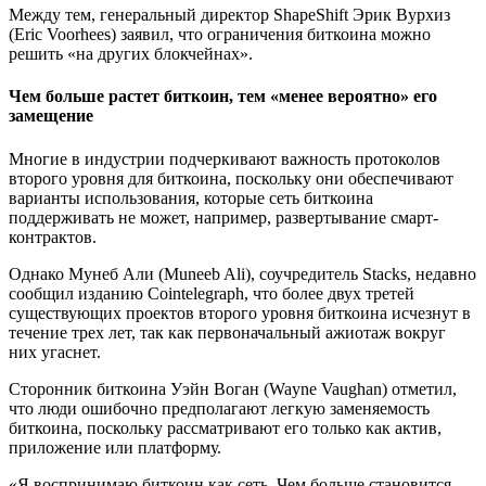
Между тем, генеральный директор ShapeShift Эрик Вурхиз
(Eric Voorhees) заявил, что ограничения биткоина можно
решить «на других блокчейнах».
Чем больше растет биткоин, тем «менее вероятно» его
замещение
Многие в индустрии подчеркивают важность протоколов
второго уровня для биткоина, поскольку они обеспечивают
варианты использования, которые сеть биткоина
поддерживать не может, например, развертывание смарт-
контрактов.
Однако Мунеб Али (Muneeb Ali), соучредитель Stacks, недавно
сообщил изданию Cointelegraph, что более двух третей
существующих проектов второго уровня биткоина исчезнут в
течение трех лет, так как первоначальный ажиотаж вокруг
них угаснет.
Сторонник биткоина Уэйн Воган (Wayne Vaughan) отметил,
что люди ошибочно предполагают легкую заменяемость
биткоина, поскольку рассматривают его только как актив,
приложение или платформу.
«Я воспринимаю биткоин как сеть. Чем больше становится