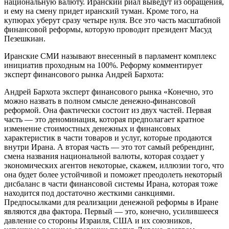
национальную валюту. Иранский риал выведут из обращения,
и ему на смену придет иранский туман. Кроме того, на
купюрах уберут сразу четыре нуля. Все это часть масштабной
финансовой реформы, которую проводит президент Масуд
Пезешкиан.
Иранские СМИ называют внесенный в парламент комплекс
инициатив проходным на 100%. Реформу комментирует
эксперт финансового рынка Андрей Бархота:
Андрей Бархота эксперт финансового рынка «Конечно, это
можно назвать в полном смысле денежно-финансовой
реформой. Она фактически состоит из двух частей. Первая
часть — это деноминация, которая предполагает кратное
изменение стоимостных денежных и финансовых
характеристик в части товаров и услуг, которые продаются
внутри Ирана. А вторая часть — это тот самый ребрендинг,
смена названия национальной валюты, которая создает у
экономических агентов некоторые, скажем, иллюзии того, что
она будет более устойчивой и поможет преодолеть некоторый
дисбаланс в части финансовой системы Ирана, которая тоже
находится под достаточно жесткими санкциями.
Предпосылками для реализации денежной реформы в Иране
являются два фактора. Первый — это, конечно, усилившееся
давление со стороны Израиля, США и их союзников,