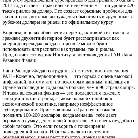
2017 года остается практически неизменным — на уровне 420
тысяч риалов за доллар. Это создает серьезные проблемы для
экспортеров, которые вынуждены обменивать вырученные за
рубежом доллары на риалы по официальному курсу.
Впрочем, в целях облегчения перехода к новой системе для
граждан двухлетний период будет рассматриваться как
«период перехода», когда в торговле можно будет
использовать для расплаты как туманы, так и риалы.
Продолжает сотрудник Института востоковедения РАН Лана
Раванди-Фадаи:
Лана Раванди-Фадаи сотрудник Института востоковедения
РАН «Конечно, первопричина — это борьба с очень высокой
инфляцией, потому что, по некоторым данным, инфляция в
Иране за последние годы была больше, чем в 96 странах мира.
И такая высокая инфляция — это последствия тяжелых
санкций против страны, а также больших ошибок в
экономической политике, например неэффективное
субсидирование. Приезжающим в Иран очень тяжело
поменять 100-200 долларов: когда меняешь, тебе дают
огромную сумку денег, целый портфель. Это очень неудобно с
собой таскать. Это если говорить с точки зрения
повседневной жизни. Иранская валюта постоянно
обесценивается, цены растут быстро, иранцам всегда