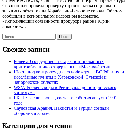
СИМФЕРОПОЛЬ, 7 авг — РИА Новости Крым. Прокуратура
Севастополя провела проверку строительства социально
значимых объектов на Корабельной стороне города. Об этом
сообщили в региональном надзорном ведомстве.
«Исполняющий обязанности прокурора района Юрий
Зимовнов…
Найти:
Свежие записи
Более 20 сотрудников незарегистрированных
криптообменников задержаны в «Москва-Сити»
Шесть под контролем, два освобождены: ВС РФ заняли
населённые пункты в Харьковской, Сумской и
Запорожской областях
WSV: Уровень воды в Рейне упал до исторического
минимума
ГКЧП: расшифровка, состав и события августа 1991
года
Саудовская Аравия, Пакистан и Турция создали
оборонный альянс
Категории для чтения