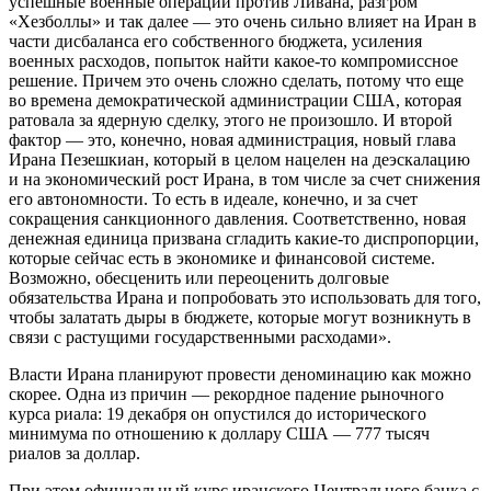
успешные военные операции против Ливана, разгром
«Хезболлы» и так далее — это очень сильно влияет на Иран в
части дисбаланса его собственного бюджета, усиления
военных расходов, попыток найти какое-то компромиссное
решение. Причем это очень сложно сделать, потому что еще
во времена демократической администрации США, которая
ратовала за ядерную сделку, этого не произошло. И второй
фактор — это, конечно, новая администрация, новый глава
Ирана Пезешкиан, который в целом нацелен на деэскалацию
и на экономический рост Ирана, в том числе за счет снижения
его автономности. То есть в идеале, конечно, и за счет
сокращения санкционного давления. Соответственно, новая
денежная единица призвана сгладить какие-то диспропорции,
которые сейчас есть в экономике и финансовой системе.
Возможно, обесценить или переоценить долговые
обязательства Ирана и попробовать это использовать для того,
чтобы залатать дыры в бюджете, которые могут возникнуть в
связи с растущими государственными расходами».
Власти Ирана планируют провести деноминацию как можно
скорее. Одна из причин — рекордное падение рыночного
курса риала: 19 декабря он опустился до исторического
минимума по отношению к доллару США — 777 тысяч
риалов за доллар.
При этом официальный курс иранского Центрального банка с