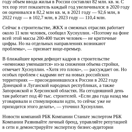
году объем ввода жилья в России составлял 82 млн. кв. м. С
тех пор этот показатель каждый год увеличивался: в 2020 году
он оценивался в 82,2 млн кв. м, в 2021 году — 92,6 млн, в
2022 году — в 102,7 млн, в 2023 году — 110,4 млн.
Сейчас в строительстве, ЖКХ и смежных отраслях работает
около 11 млн человек, сообщил Хуснуллин. «Поэтому на фоне
всей этой массы 200-400 тысяч человек— не критичные
цифры. Но на отдельных направлениях возникают
проблемы», — признает вице-премьер.
В ближайшее время дефицит кадров в строительстве
«немножко уменьшится» из-за снижения объема стройки,
отмечает Хуснуллин. «Хотя это плохо», — рассуждает он. Но
особых проблем с кадрами нет на новых российских
территориях — присоединившихся к России в 2022 году
Донецкой и Луганской народных республиках, а также
Запорожской и Херсонской областях. На сегодняшний день
там работает под 40 тыс. строителей. «Если два года назад мы
уговаривали и стимулировали идти, то сейчас уже не
приходится этого делать», — уточнил Хуснуллин.
Новости компаний РБК Компании Станьте экспертом РБК
Компании Развивайте личный бренд, управляйте репутацией
в сети и демонстрируйте экспертизу бизнес-аудитории