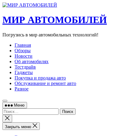
Перейти
к
содержимому
МИР АВТОМОБИЛЕЙ
Погрузись в мир автомобильных технологий!
Главная
Обзоры
Новости
Об автомобилях
Тестдрайв
Гаджеты
Покупка и продажа авто
Обслуживание и ремонт авто
Разное
Меню
Найти:
Закрыть
поиск
Закрыть меню