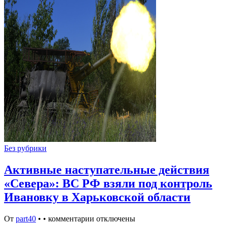
Без рубрики
Активные наступательные действия
«Севера»: ВС РФ взяли под контроль
Ивановку в Харьковской области
От
part40
•
•
комментарии отключены