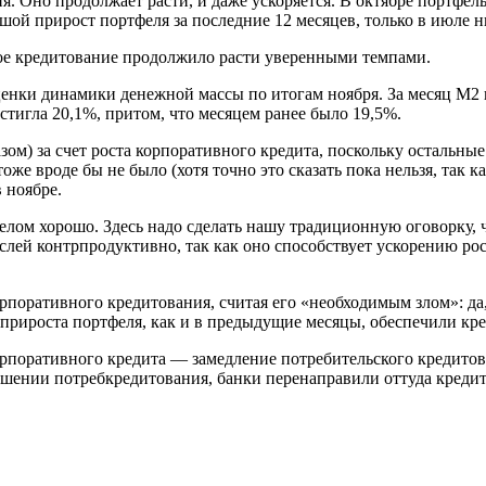
. Оно продолжает расти, и даже ускоряется. В октябре портфел
ьшой прирост портфеля за последние 12 месяцев, только в июле 
вное кредитование продолжило расти уверенными темпами.
нки динамики денежной массы по итогам ноября. За месяц М2 выр
тигла 20,1%, притом, что месяцем ранее было 19,5%.
ом) за счет роста корпоративного кредита, поскольку остальные
вроде бы не было (хотя точно это сказать пока нельзя, так как 
 ноябре.
елом хорошо. Здесь надо сделать нашу традиционную оговорку, 
лей контрпродуктивно, так как оно способствует ускорению рос
рпоративного кредитования, считая его «необходимым злом»: да,
ти прироста портфеля, как и в предыдущие месяцы, обеспечили к
рпоративного кредита — замедление потребительского кредитов
шении потребкредитования, банки перенаправили оттуда кредит