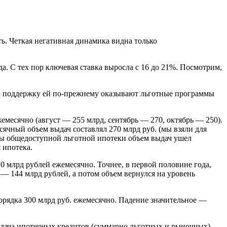
ть. Четкая негативная динамика видна только
а. С тех пор ключевая ставка выросла с 16 до 21%. Посмотрим,
ую поддержку ей по-прежнему оказывают льготные программы
емесячно (август — 255 млрд, сентябрь — 270, октябрь — 250).
ячный объем выдач составлял 270 млрд руб. (мы взяли для
мы общедоступной льготной ипотеки объем выдач ушел
 ипотека.
0 млрд рублей ежемесячно. Точнее, в первой половине года,
— 144 млрд рублей, а потом объем вернулся на уровень
орядка 300 млрд руб. ежемесячно. Падение значительное —
выдача ипотечных кредитов (суммарно льготных и рыночных)