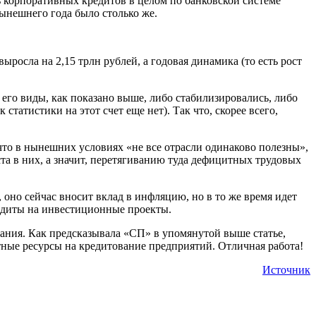
ь корпоративных кредитов в целом по банковской системе
нынешнего года было столько же.
осла на 2,15 трлн рублей, а годовая динамика (то есть рост
 его виды, как показано выше, либо стабилизировались, либо
статистики на этот счет еще нет). Так что, скорее всего,
что в нынешних условиях «не все отрасли одинаково полезны»,
та в них, а значит, перетягиванию туда дефицитных трудовых
 оно сейчас вносит вклад в инфляцию, но в то же время идет
редиты на инвестиционные проекты.
ания. Как предсказывала «СП» в упомянутой выше статье,
ные ресурсы на кредитование предприятий. Отличная работа!
Источник