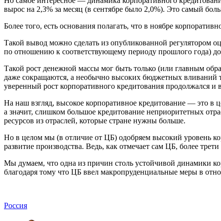
Но самое интересное — динамика корпоративного кредитования
вырос на 2,3% за месяц (в сентябре было 2,0%). Это самый бол
Более того, есть основания полагать, что в ноябре корпорати
Такой вывод можно сделать из опубликованной регулятором оце
по отношению к соответствующему периоду прошлого года) дос
Такой рост денежной массы мог быть только (или главным образ
даже сокращаются, а необычно высоких бюджетных вливаний тоже 
уверенный рост корпоративного кредитования продолжался и в
На наш взгляд, высокое корпоративное кредитование — это в ц
а значит, слишком большое кредитование неприоритетных отрас
ресурсов из отраслей, которые стране нужны больше.
Но в целом мы (в отличие от ЦБ) одобряем высокий уровень ко
развитие производства. Ведь, как отмечает сам ЦБ, более тре
Мы думаем, что одна из причин столь устойчивой динамики ко
благодаря тому что ЦБ ввел макропруденциальные меры в отно
Россия