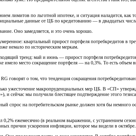
нием лимитов по льготной ипотеке, и ситуация наладится, как т
официальные данные от ЦБ по кредитованию — в двадцатых числа
ание. Оно замедляется, и это очень хорошо.
меренное: квартальный прирост портфеля потребкредитов в трет
 тоже немало по историческим меркам.
ходящий тренд: май и июнь — прирост портфеля потребкредитов
же имело место сокращение портфеля — на 0,3%. То есть объем в
nk RG говорят о том, что тенденция сокращения потребкредитова
колько ужесточение макропруденциальных мер ЦБ. В «СП» утвержд
е»), и сейчас мы получили блестящее подтверждение этого тезиса
ный спрос на потребительском рынке должен хотя бы немного ос
л 0,2% ежемесячно (в реальном выражении, с устранением сезон
ных причин ускорения инфляции, которое мы видели в октябре. П