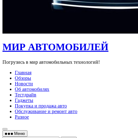
МИР АВТОМОБИЛЕЙ
Погрузись в мир автомобильных технологий!
Главная
Обзоры
Новости
Об автомобилях
Тестдрайв
Гаджеты
Покупка и продажа авто
Обслуживание и ремонт авто
Разное
Меню