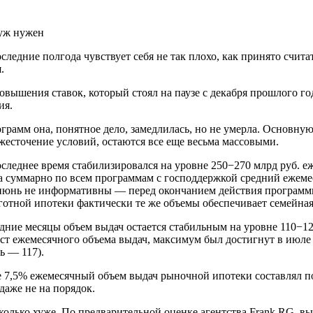
следние полгода чувствует себя не так плохо, как принято счита
.
ышения ставок, который стоял на паузе с декабря прошлого год
ия.
грамм она, понятное дело, замедлилась, но не умерла. Основн
ужесточение условий, остаются все еще весьма массовыми.
следнее время стабилизировался на уровне 250−270 млрд руб. еж
а суммарно по всем программам с господдержкой средний ежемес
 и июнь не информативны — перед окончанием действия програм
готной ипотеки фактически те же объемы обеспечивает семейная
дние месяцы объем выдач остается стабильным на уровне 110−12
ст ежемесячного объема выдач, максимум был достигнут в июле 
ь — 117).
ке 7,5% ежемесячный объем выдач рыночной ипотеки составлял п
 даже не на порядок.
сколько хуже. По предварительной оценке агентства Frank RG, 