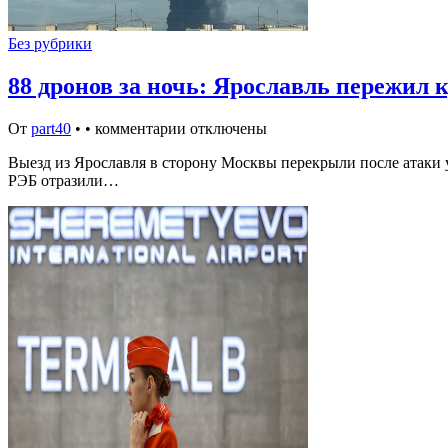
Без рубрики
88 дронов за ночь: Ярославль пережи
От
part40
•
•
комментарии отключены
Выезд из Ярославля в сторону Москвы перекрыли после атаки
РЭБ отразили…