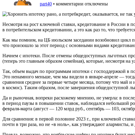
part40
•
комментарии отключены
Несмотря на рост ключевой ставки, кредитование в России в по
в потребительском кредитовании, а это как раз то, что требуется
Как мы помним, на ЦБ июльском заседании возобновил цикл пов
что произошло за этот период с основными видами кредитован
Начнем с ипотеки. После отмены общедоступных льготных про
(теперь это главным образом семейная), которые, несмотря на 
Так, объем выдач по программам ипотеки с господдержкой в по
Это ненамного меньше, чем мы видели в январе-апреле — тогд
сравнения среднее за первые четыре месяца, потому что май
в космос). Таким образом, после завершения общедоступной ль
Да и рыночная, вопреки расхожему мнению, не умерла: в после
в период паузы в повышении ставок, наблюдался небольшой ро
февраля-марта (август — 120 млрд руб., сентябрь — 103, октябр
Для сравнения: в первой половине 2023 г., при ключевой став
почти в три раза, но не «в ноль», как утверждают алармисты, и
Правда, возможно, что ноябрьские цифры по ипотеке будут не